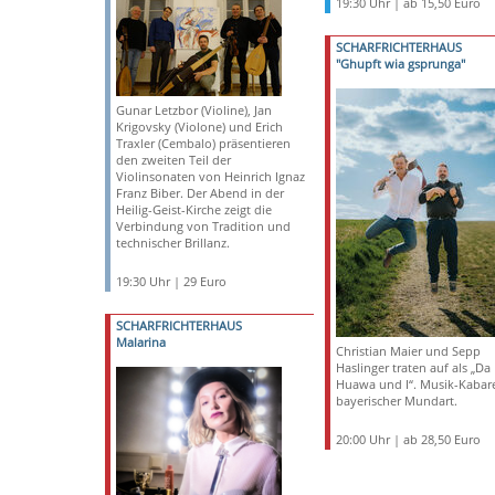
19:30 Uhr | ab 15,50 Euro
SCHARFRICHTERHAUS
"Ghupft wia gsprunga"
Gunar Letzbor (Violine), Jan
Krigovsky (Violone) und Erich
Traxler (Cembalo) präsentieren
den zweiten Teil der
Violinsonaten von Heinrich Ignaz
Franz Biber. Der Abend in der
Heilig-Geist-Kirche zeigt die
Verbindung von Tradition und
technischer Brillanz.
19:30 Uhr | 29 Euro
SCHARFRICHTERHAUS
Malarina
Christian Maier und Sepp
Haslinger traten auf als „Da
Huawa und I“. Musik-Kabare
bayerischer Mundart.
20:00 Uhr | ab 28,50 Euro