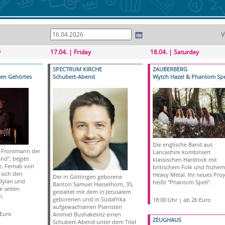
V
y
17.04. | Friday
18.04. | Saturday
SPECTRUM KIRCHE
ZAUBERBERG
ten Gehörtes
Schubert-Abend
Wytch Hazel & Phantom Spe
Die englische Band aus
 Frontmann der
Lancashire kombiniert
nd", begibt
klassischen Hardrock mit
e. Fernab von
britischem Folk und frühem
 sich den
Heavy Metal. Ihr neues Proj
Der in Göttingen geborene
Dylan und
heißt "Phantom Spell".
Bariton Samuel Hasselhorn, 35,
 selten
gestaltet mit dem in Jerusalem
n.
geborenen und in Südafrika
18:00 Uhr | ab 26 Euro
aufgewachsenen Pianisten
 Euro
Ammiel Bushakevitz einen
ZEUGHAUS
Schubert-Abend unter dem Titel