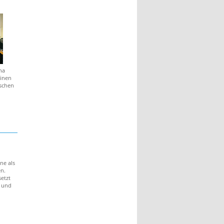
na
einen
schen
ne als
en.
etzt
g und