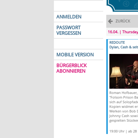
ANMELDEN
ZURÜCK
PASSWORT
16.04. | Thursda
VERGESSEN
REDOUTE
Dylan, Cash & sel
MOBILE VERSION
BÜRGERBLICK
ABONNIEREN
Roman Hofbauer,
"Folsom Prison Ba
sich auf Solopfad
Kopien widmet er
Werken von Bob 
Johnny Cash sowie
gespielten Stücke
19:00 Uhr | ab 28