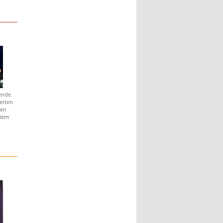
tende
erten
ten
 dem