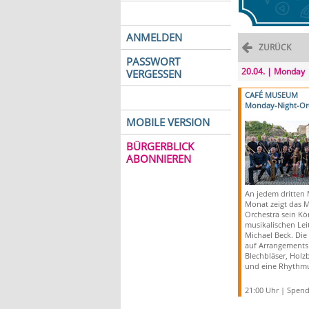
ANMELDEN
ZURÜCK
PASSWORT
20.04. | Monday
VERGESSEN
CAFÉ MUSEUM
Monday-Night-Orc
MOBILE VERSION
BÜRGERBLICK
ABONNIEREN
An jedem dritten
Monat zeigt das 
Orchestra sein Kö
musikalischen Le
Michael Beck. Die
auf Arrangements 
Blechbläser, Holz
und eine Rhythm
21:00 Uhr | Spen