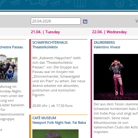
V
21.04. | Tuesday
22.04. | Wednesday
SCHARFRICHTERHAUS
ZAUBERBERG
hestra Passau
Theaterkollektiv
Valentino Vivace
Mit „Kabarett-Häppchen“ stellt
sich das "Theaterkollektiv
Passau" vor. Die Gruppe aus
Passau war im Vorjahr mit
„Zitronenhandel, Schwarzgeld
und ein Plan“ zu sehen. Der neue
Abend arbeitet mit absurden,
 Montag im
politischen und komischen
Monday-Night-
Figuren.
nnen unter der
itung von
Der aus dem Tessin stamm
 Lieder basieren
20:00 Uhr | ab 17,50 Euro
Schweizer kombiniert Italo-
für
mit Indie-Pop und singt auf
blasinstrumente
CAFÉ MUSEUM
Italienisch. Seine neue
usgruppe.
Newport Folk Night feat. Fai Baba
Albumtournee ist von
italienischen Clubs der Acht
de
inspiriert.