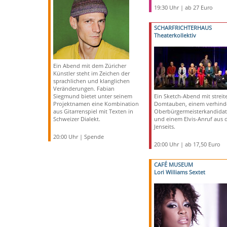
19:30 Uhr | ab 27 Euro
SCHARFRICHTERHAUS
Theaterkollektiv
Ein Abend mit dem Züricher
Künstler steht im Zeichen der
sprachlichen und klanglichen
Veränderungen. Fabian
Siegmund bietet unter seinem
Ein Sketch-Abend mit strei
Projektnamen eine Kombination
Domtauben, einem verhind
aus Gitarrenspiel mit Texten in
Oberbürgermeisterkandida
Schweizer Dialekt.
und einem Elvis-Anruf aus
Jenseits.
20:00 Uhr | Spende
20:00 Uhr | ab 17,50 Euro
CAFÉ MUSEUM
Lori Williams Sextet