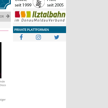
OR
PRIVATE PLATTFORMEN
ende
Disco
ziger