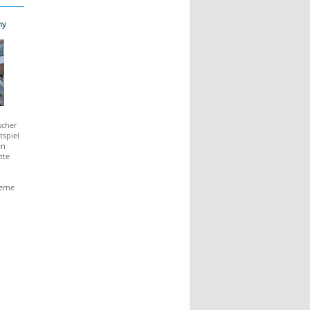
my
scher
tspiel
en
tte
erne