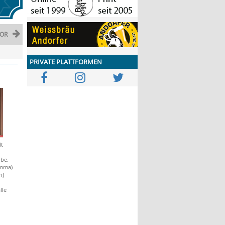
OR
PRIVATE PLATTFORMEN
lt
obe.
emma)
h)
lle