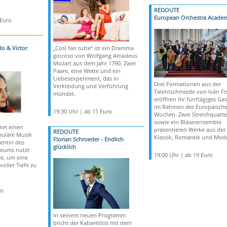
REDOUTE
European Orchestra Acade
 Euro
do & Victor
„Così fan tutte“ ist ein Dramma
giocoso von Wolfgang Amadeus
Mozart aus dem Jahr 1790. Zwei
Paare, eine Wette und ein
Liebesexperiment, das in
Drei Formationen aus der
Verkleidung und Verführung
Talentschmiede von Iván Fi
mündet.
eröffnen ihr fünftägiges Gas
im Rahmen der Europäisch
19:30 Uhr | ab 11 Euro
Wochen. Zwei Streichquarte
sowie ein Bläserensemble
tet einen
präsentieren Werke aus der
REDOUTE
opuläre Musik
Klassik, Romantik und Mod
Florian Schroeder - Endlich
entin des
glücklich
teums nutzt
19:00 Uhr | ab 19 Euro
e, um eine
oller Tiefe zu
ro
In seinem neuen Programm
bricht der Kabarettist mit dem