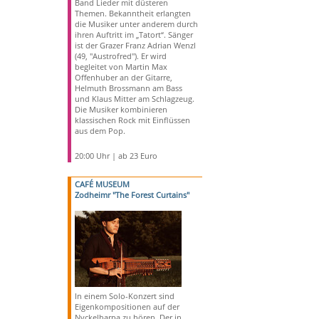
Band Lieder mit düsteren
Themen. Bekanntheit erlangten
die Musiker unter anderem durch
ihren Auftritt im „Tatort“. Sänger
ist der Grazer Franz Adrian Wenzl
(49, "Austrofred"). Er wird
begleitet von Martin Max
Offenhuber an der Gitarre,
Helmuth Brossmann am Bass
und Klaus Mitter am Schlagzeug.
Die Musiker kombinieren
klassischen Rock mit Einflüssen
aus dem Pop.
20:00 Uhr | ab 23 Euro
CAFÉ MUSEUM
Zodheimr "The Forest Curtains"
In einem Solo-Konzert sind
Eigenkompositionen auf der
Nyckelharpa zu hören. Der in