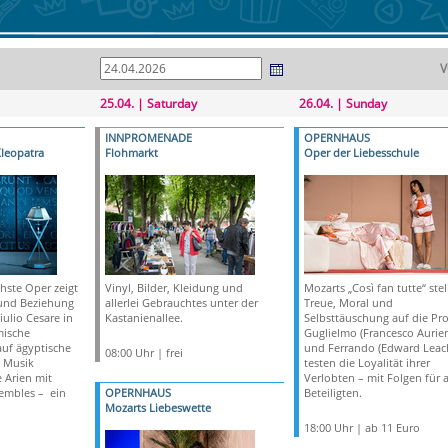
V
25.04. | Saturday
26.04. | Sunday
INNPROMENADE
OPERNHAUS
leopatra
Flohmarkt
Oper der Liebesschule
hste Oper zeigt
Vinyl, Bilder, Kleidung und
Mozarts „Così fan tutte“ stel
e und Beziehung
allerlei Gebrauchtes unter der
Treue, Moral und
Giulio Cesare in
Kastanienallee.
Selbsttäuschung auf die Pr
mische
Guglielmo (Francesco Auri
uf ägyptische
und Ferrando (Edward Leac
08:00 Uhr | frei
 Musik
testen die Loyalität ihrer
 Arien mit
Verlobten – mit Folgen für a
embles – ein
OPERNHAUS
Beteiligten.
Mozarts Liebeswette
18:00 Uhr | ab 11 Euro