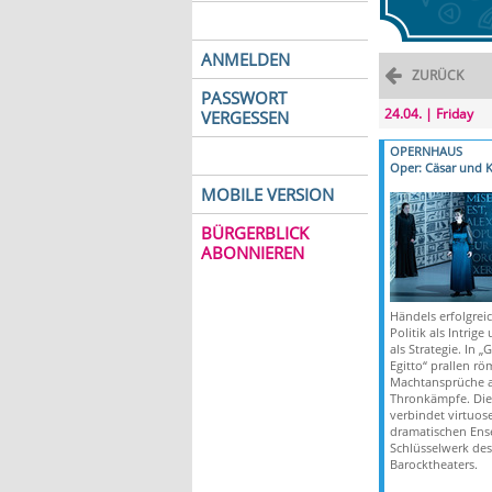
ANMELDEN
ZURÜCK
PASSWORT
24.04. | Friday
VERGESSEN
OPERNHAUS
Oper: Cäsar und K
MOBILE VERSION
BÜRGERBLICK
ABONNIEREN
Händels erfolgreic
Politik als Intrig
als Strategie. In „
Egitto“ prallen rö
Machtansprüche a
Thronkämpfe. Die
verbindet virtuose
dramatischen Ens
Schlüsselwerk des
Barocktheaters.