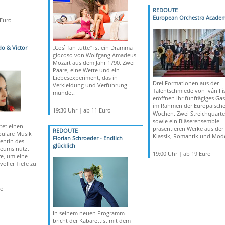
REDOUTE
European Orchestra Acade
 Euro
do & Victor
„Così fan tutte“ ist ein Dramma
giocoso von Wolfgang Amadeus
Mozart aus dem Jahr 1790. Zwei
Paare, eine Wette und ein
Liebesexperiment, das in
Drei Formationen aus der
Verkleidung und Verführung
Talentschmiede von Iván Fi
mündet.
eröffnen ihr fünftägiges Gas
im Rahmen der Europäisch
19:30 Uhr | ab 11 Euro
Wochen. Zwei Streichquarte
sowie ein Bläserensemble
tet einen
präsentieren Werke aus der
REDOUTE
opuläre Musik
Klassik, Romantik und Mod
Florian Schroeder - Endlich
entin des
glücklich
teums nutzt
19:00 Uhr | ab 19 Euro
e, um eine
oller Tiefe zu
ro
In seinem neuen Programm
bricht der Kabarettist mit dem