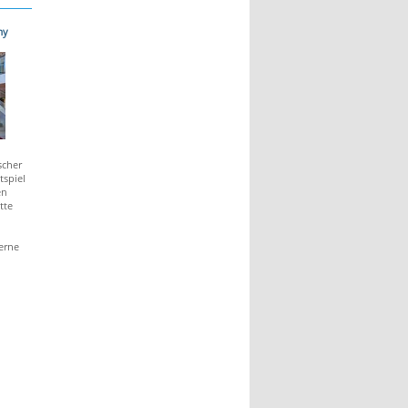
my
scher
tspiel
en
tte
erne