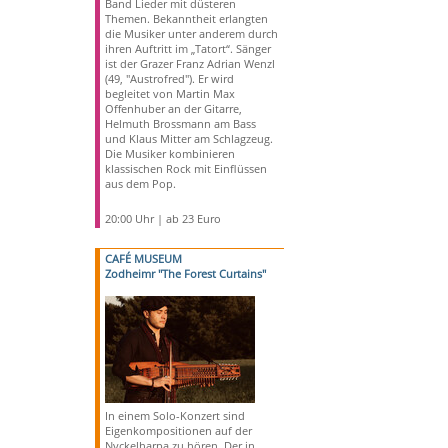
Band Lieder mit düsteren
Themen. Bekanntheit erlangten
die Musiker unter anderem durch
ihren Auftritt im „Tatort“. Sänger
ist der Grazer Franz Adrian Wenzl
(49, "Austrofred"). Er wird
begleitet von Martin Max
Offenhuber an der Gitarre,
Helmuth Brossmann am Bass
und Klaus Mitter am Schlagzeug.
Die Musiker kombinieren
klassischen Rock mit Einflüssen
aus dem Pop.
20:00 Uhr | ab 23 Euro
CAFÉ MUSEUM
Zodheimr "The Forest Curtains"
In einem Solo-Konzert sind
Eigenkompositionen auf der
Nyckelharpa zu hören. Der in