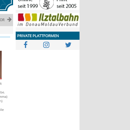
OR
PRIVATE PLATTFORMEN
lt
obe.
emma)
h)
lle