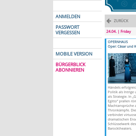
ANMELDEN
ZURÜCK
PASSWORT
24.04. | Friday
VERGESSEN
OPERNHAUS
Oper: Cäsar und K
MOBILE VERSION
BÜRGERBLICK
ABONNIEREN
Händels erfolgreic
Politik als Intrig
als Strategie. In „
Egitto“ prallen rö
Machtansprüche a
Thronkämpfe. Die
verbindet virtuose
dramatischen Ens
Schlüsselwerk des
Barocktheaters.