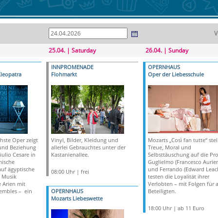
V
25.04. | Saturday
26.04. | Sunday
INNPROMENADE
OPERNHAUS
leopatra
Flohmarkt
Oper der Liebesschule
hste Oper zeigt
Vinyl, Bilder, Kleidung und
Mozarts „Così fan tutte“ stel
e und Beziehung
allerlei Gebrauchtes unter der
Treue, Moral und
Giulio Cesare in
Kastanienallee.
Selbsttäuschung auf die Pr
mische
Guglielmo (Francesco Auri
uf ägyptische
und Ferrando (Edward Leac
08:00 Uhr | frei
 Musik
testen die Loyalität ihrer
 Arien mit
Verlobten – mit Folgen für a
embles – ein
OPERNHAUS
Beteiligten.
Mozarts Liebeswette
18:00 Uhr | ab 11 Euro