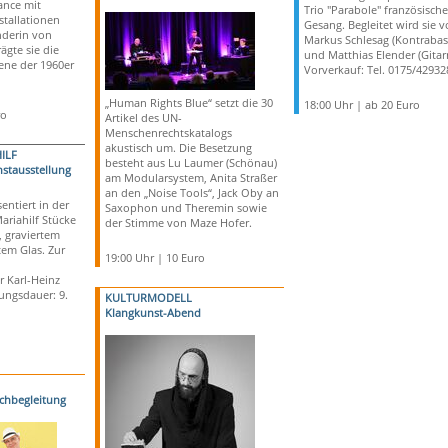
ance mit
Trio "Parabole" französisch
stallationen
Gesang. Begleitet wird sie 
nderin von
Markus Schlesag (Kontrabas
ägte sie die
und Matthias Elender (Gitarr
ene der 1960er
Vorverkauf: Tel. 0175/42932
„Human Rights Blue“ setzt die 30
18:00 Uhr | ab 20 Euro
ro
Artikel des UN-
Menschenrechtskatalogs
akustisch um. Die Besetzung
ILF
besteht aus Lu Laumer (Schönau)
stausstellung
am Modularsystem, Anita Straßer
an den „Noise Tools“, Jack Oby an
entiert in der
Saxophon und Theremin sowie
ariahilf Stücke
der Stimme von Maze Hofer.
, graviertem
em Glas. Zur
19:00 Uhr | 10 Euro
r Karl-Heinz
ungsdauer: 9.
KULTURMODELL
Klangkunst-Abend
echbegleitung