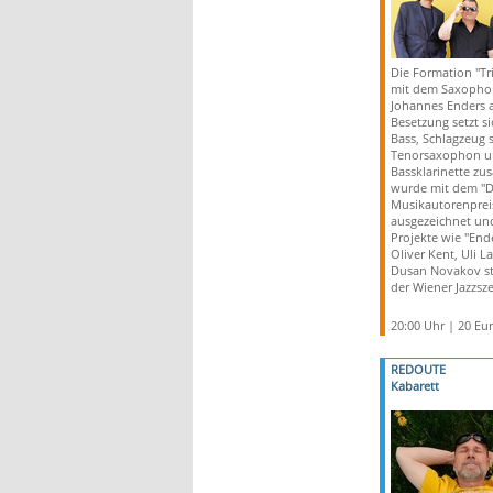
Die Formation "Trip
mit dem Saxopho
Johannes Enders a
Besetzung setzt si
Bass, Schlagzeug 
Tenorsaxophon 
Bassklarinette z
wurde mit dem "
Musikautorenprei
ausgezeichnet und
Projekte wie "End
Oliver Kent, Uli L
Dusan Novakov s
der Wiener Jazzsz
20:00 Uhr | 20 Eu
REDOUTE
Kabarett