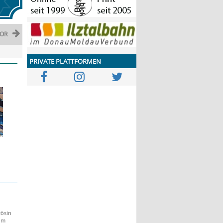
OR
PRIVATE PLATTFORMEN
zösin
 im