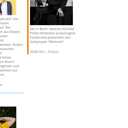
le Ace" tritt
nisten
uf. Die
Der in Berlin lebende Künstler
ch aus Klavier,
Philip Hölldobler (ursprünglich
sowie
Fürstenzell) präsentiert sein
und
Soloprojekt "Milchtritt".
usammen. Enders
Deutschen
20:00 Uhr | 10 Euro
s"
 leitete
ers Room".
angthaler und
tammen aus
ene.
ro