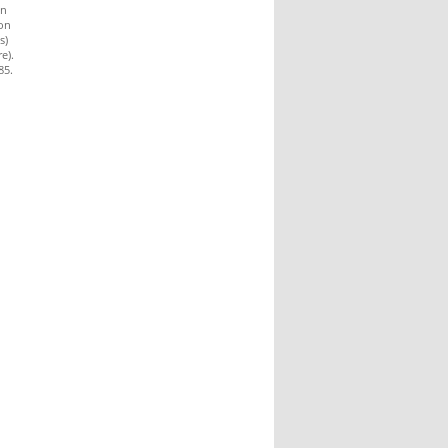
en
von
s)
e).
85.