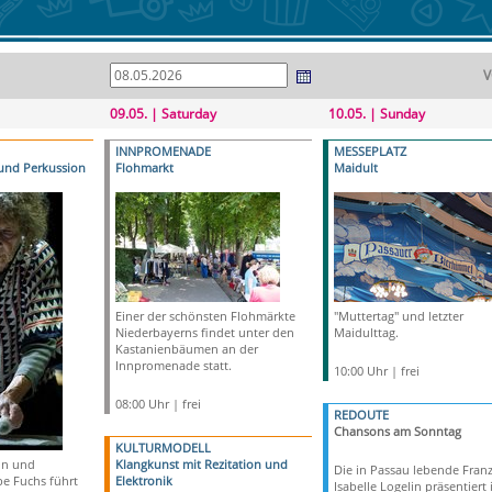
V
09.05. | Saturday
10.05. | Sunday
INNPROMENADE
MESSEPLATZ
 und Perkussion
Flohmarkt
Maidult
Einer der schönsten Flohmärkte
"Muttertag" und letzter
Niederbayerns findet unter den
Maidulttag.
Kastanienbäumen an der
Innpromenade statt.
10:00 Uhr | frei
08:00 Uhr | frei
REDOUTE
Chansons am Sonntag
KULTURMODELL
in und
Klangkunst mit Rezitation und
Die in Passau lebende Fran
e Fuchs führt
Elektronik
Isabelle Logelin präsentiert