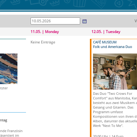
V
11.05. | Monday
12.05. | Tuesday
Keine Einträge
CAFÉ MUSEUM
Folk und Americana Duo
tzter
Das Duo "Two Crows For
Comfort" aus Manitoba, Ka
besteht aus zwei Musikern 
Gesang und Gitarren. Das
Programm umfasst
Kompositionen von ihren d
ntag
Alben, darunter das aktuell
Werk "Next To Me".
ende Französin
räsentiert im
20:00 Uhr | 14 Euro