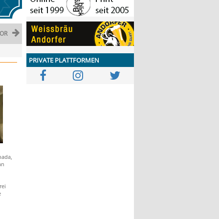
OR
PRIVATE PLATTFORMEN
nada,
an
rei
e