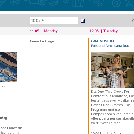
V
11.05. | Monday
12.05. | Tuesday
Keine Einträge
CAFÉ MUSEUM
Folk und Americana Duo
tzter
Das Duo "Two Crows For
Comfort" aus Manitoba, Ka
besteht aus zwei Musikern 
Gesang und Gitarren. Das
Programm umfasst
Kompositionen von ihren d
ntag
Alben, darunter das aktuell
Werk "Next To Me".
ende Französin
räsentiert im
20:00 Uhr | 14 Euro