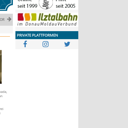
OR
PRIVATE PLATTFORMEN
nada,
an
rei
e