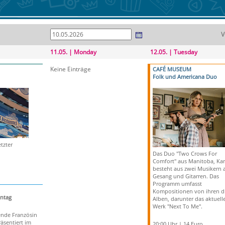
V
11.05. | Monday
12.05. | Tuesday
Keine Einträge
CAFÉ MUSEUM
Folk und Americana Duo
tzter
Das Duo "Two Crows For
Comfort" aus Manitoba, Ka
besteht aus zwei Musikern 
Gesang und Gitarren. Das
Programm umfasst
Kompositionen von ihren d
ntag
Alben, darunter das aktuell
Werk "Next To Me".
ende Französin
räsentiert im
20:00 Uhr | 14 Euro