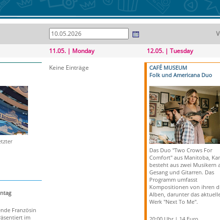
V
11.05. | Monday
12.05. | Tuesday
Keine Einträge
CAFÉ MUSEUM
Folk und Americana Duo
tzter
Das Duo "Two Crows For
Comfort" aus Manitoba, Ka
besteht aus zwei Musikern 
Gesang und Gitarren. Das
Programm umfasst
Kompositionen von ihren d
ntag
Alben, darunter das aktuell
Werk "Next To Me".
ende Französin
räsentiert im
20:00 Uhr | 14 Euro