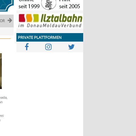
OR
PRIVATE PLATTFORMEN
nada,
an
rei
e