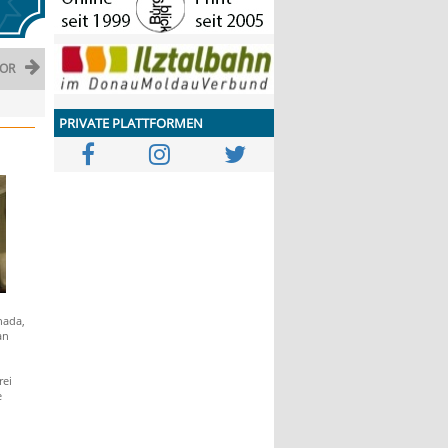
OR
PRIVATE PLATTFORMEN
nada,
an
rei
e