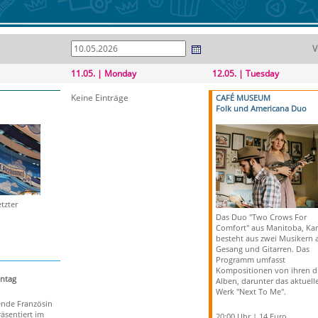
V
11.05. | Monday
12.05. | Tuesday
Keine Einträge
CAFÉ MUSEUM
Folk und Americana Duo
tzter
Das Duo "Two Crows For
Comfort" aus Manitoba, Ka
besteht aus zwei Musikern 
Gesang und Gitarren. Das
Programm umfasst
Kompositionen von ihren d
ntag
Alben, darunter das aktuell
Werk "Next To Me".
ende Französin
räsentiert im
20:00 Uhr | 14 Euro