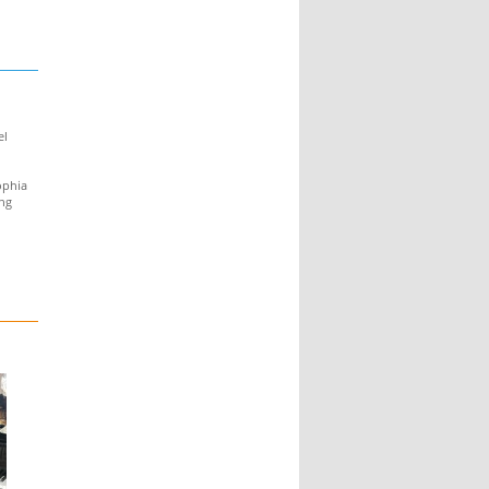
el
ophia
ung