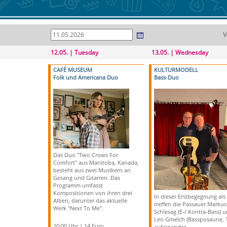
V
12.05. | Tuesday
13.05. | Wednesday
CAFÉ MUSEUM
KULTURMODELL
Folk und Americana Duo
Bass-Duo
Das Duo "Two Crows For
Comfort" aus Manitoba, Kanada,
besteht aus zwei Musikern an
Gesang und Gitarren. Das
Programm umfasst
Kompositionen von ihren drei
In dieser Erstbegegnung al
Alben, darunter das aktuelle
treffen die Passauer Markus
Werk "Next To Me".
Schlesag (E-/ Kontra-Bass) 
Leo Gmelch (Bassposaune, 
20:00 Uhr | 14 Euro
aufeinander.