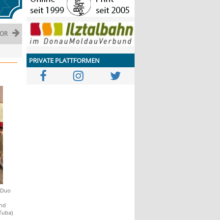
OR
PRIVATE PLATTFORMEN
s Duo
und
Tuba)