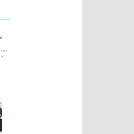
el
ophia
ung