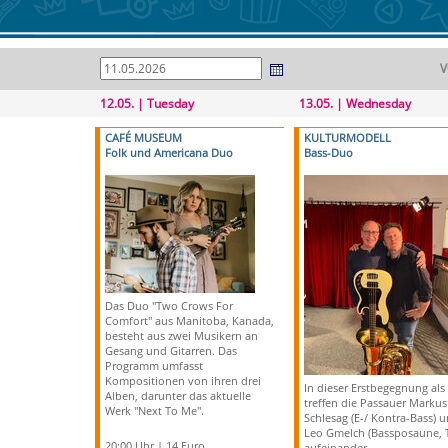
V
12.05. | Tuesday
13.05. | Wednesday
CAFÉ MUSEUM
KULTURMODELL
Folk und Americana Duo
Bass-Duo
Das Duo "Two Crows For
Comfort" aus Manitoba, Kanada,
besteht aus zwei Musikern an
Gesang und Gitarren. Das
Programm umfasst
Kompositionen von ihren drei
In dieser Erstbegegnung al
Alben, darunter das aktuelle
treffen die Passauer Markus
Werk "Next To Me".
Schlesag (E-/ Kontra-Bass) 
Leo Gmelch (Bassposaune, 
20:00 Uhr | 14 Euro
aufeinander.