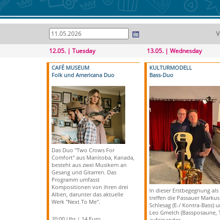
V
12.05. | Tuesday
13.05. | Wednesday
CAFÉ MUSEUM
KULTURMODELL
Folk und Americana Duo
Bass-Duo
Das Duo "Two Crows For
Comfort" aus Manitoba, Kanada,
besteht aus zwei Musikern an
Gesang und Gitarren. Das
Programm umfasst
Kompositionen von ihren drei
In dieser Erstbegegnung al
Alben, darunter das aktuelle
treffen die Passauer Markus
Werk "Next To Me".
Schlesag (E-/ Kontra-Bass) 
Leo Gmelch (Bassposaune, 
20:00 Uhr | 14 Euro
aufeinander.