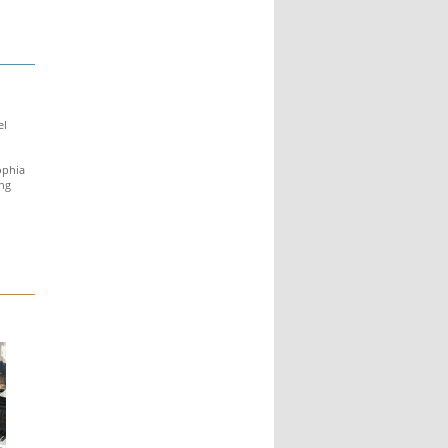
el
ophia
ung