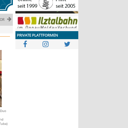
OR
PRIVATE PLATTFORMEN
s Duo
und
Tuba)