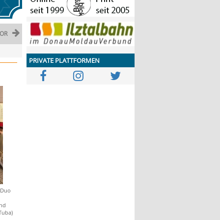
OR
PRIVATE PLATTFORMEN
s Duo
und
Tuba)