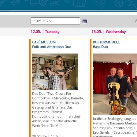
V
12.05. | Tuesday
13.05. | Wednesday
CAFÉ MUSEUM
KULTURMODELL
Folk und Americana Duo
Bass-Duo
Das Duo "Two Crows For
Comfort" aus Manitoba, Kanada,
besteht aus zwei Musikern an
Gesang und Gitarren. Das
Programm umfasst
Kompositionen von ihren drei
In dieser Erstbegegnung al
Alben, darunter das aktuelle
treffen die Passauer Markus
Werk "Next To Me".
Schlesag (E-/ Kontra-Bass) 
Leo Gmelch (Bassposaune, 
20:00 Uhr | 14 Euro
aufeinander.