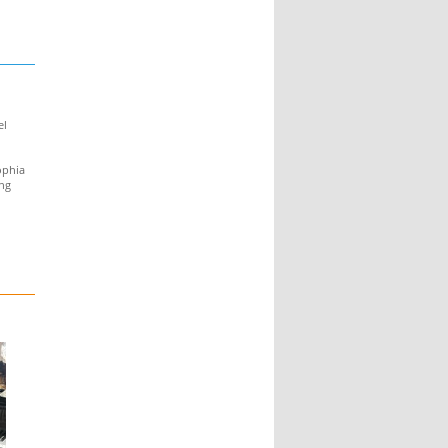
el
ophia
ung