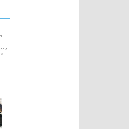
el
ophia
ung