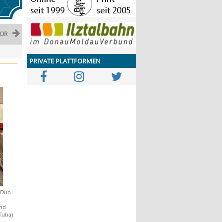
OR
PRIVATE PLATTFORMEN
s Duo
und
Tuba)