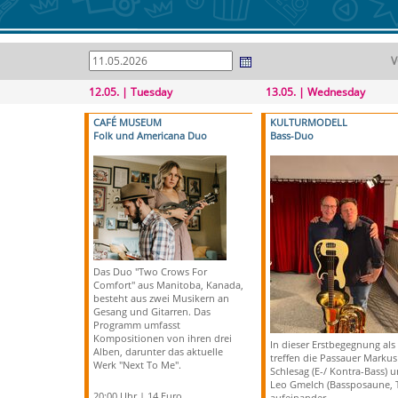
V
12.05. | Tuesday
13.05. | Wednesday
CAFÉ MUSEUM
KULTURMODELL
Folk und Americana Duo
Bass-Duo
Das Duo "Two Crows For
Comfort" aus Manitoba, Kanada,
besteht aus zwei Musikern an
Gesang und Gitarren. Das
Programm umfasst
Kompositionen von ihren drei
In dieser Erstbegegnung al
Alben, darunter das aktuelle
treffen die Passauer Markus
Werk "Next To Me".
Schlesag (E-/ Kontra-Bass) 
Leo Gmelch (Bassposaune, 
20:00 Uhr | 14 Euro
aufeinander.