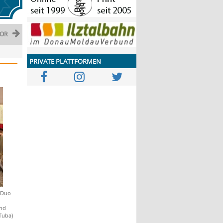
OR
PRIVATE PLATTFORMEN
s Duo
und
Tuba)