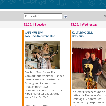
V
12.05. | Tuesday
13.05. | Wednesday
CAFÉ MUSEUM
KULTURMODELL
Folk und Americana Duo
Bass-Duo
Das Duo "Two Crows For
Comfort" aus Manitoba, Kanada,
besteht aus zwei Musikern an
Gesang und Gitarren. Das
Programm umfasst
Kompositionen von ihren drei
In dieser Erstbegegnung al
Alben, darunter das aktuelle
treffen die Passauer Markus
Werk "Next To Me".
Schlesag (E-/ Kontra-Bass) 
Leo Gmelch (Bassposaune, 
20:00 Uhr | 14 Euro
aufeinander.