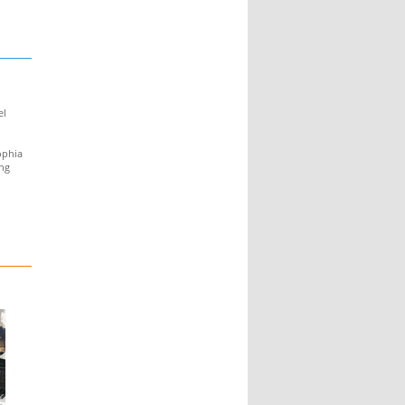
el
ophia
ung