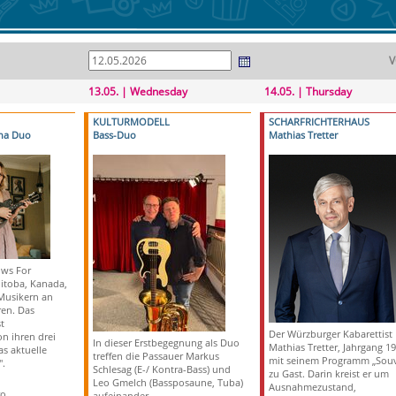
V
13.05. | Wednesday
14.05. | Thursday
KULTURMODELL
SCHARFRICHTERHAUS
na Duo
Bass-Duo
Mathias Tretter
ws For
itoba, Kanada,
Musikern an
en. Das
t
Der Würzburger Kabarettist
n ihren drei
In dieser Erstbegegnung als Duo
Mathias Tretter, Jahrgang 197
as aktuelle
treffen die Passauer Markus
mit seinem Programm „Sou
.
Schlesag (E-/ Kontra-Bass) und
zu Gast. Darin kreist er um
Leo Gmelch (Bassposaune, Tuba)
Ausnahmezustand,
ro
aufeinander.