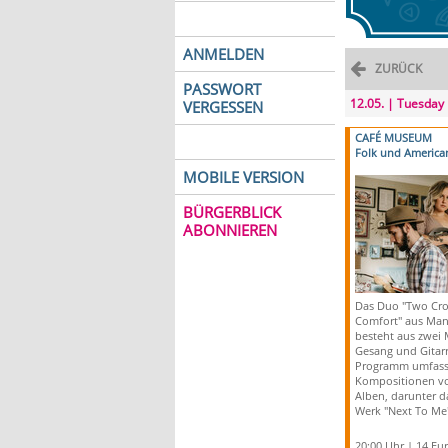
ANMELDEN
ZURÜCK
PASSWORT
12.05. | Tuesday
VERGESSEN
CAFÉ MUSEUM
Folk und America
MOBILE VERSION
BÜRGERBLICK
ABONNIEREN
Das Duo "Two Cro
Comfort" aus Man
besteht aus zwei 
Gesang und Gitarr
Programm umfass
Kompositionen vo
Alben, darunter d
Werk "Next To Me"
20:00 Uhr | 14 Eu