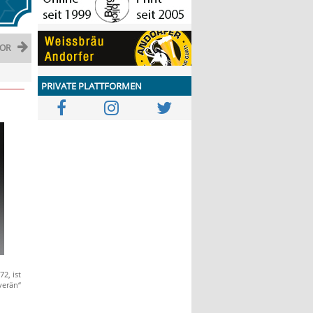
OR
PRIVATE PLATTFORMEN
2, ist
verän“