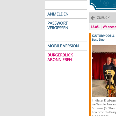
ANMELDEN
ZURÜCK
PASSWORT
13.05. | Wednes
VERGESSEN
KULTURMODELL
Bass-Duo
MOBILE VERSION
BÜRGERBLICK
ABONNIEREN
In dieser Erstbeg
treffen die Passa
Schlesag (E-/ Kon
Leo Gmelch (Bass
aufeinander.