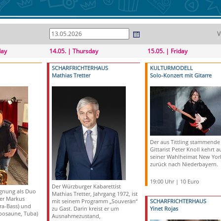
V
day
14.05. | Thursday
15.05. | Friday
SCHARFRICHTERHAUS
KULTURMODELL
Mathias Tretter
Solo-Konzert mit Gitarre
Der aus Tittling stammende
Gittarist Peter Knoll kehrt a
seiner Wahlheimat New Yor
zurück nach Niederbayern.
19:00 Uhr | 10 Euro
Der Würzburger Kabarettist
egnung als Duo
Mathias Tretter, Jahrgang 1972, ist
uer Markus
mit seinem Programm „Souverän“
SCHARFRICHTERHAUS
tra-Bass) und
zu Gast. Darin kreist er um
Yinet Rojas
posaune, Tuba)
Ausnahmezustand,