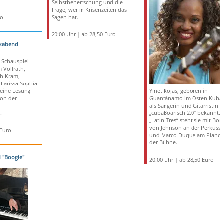
Selbstbeherrschung und die
Frage, wer in Krisenzeiten das
ro
Sagen hat.
20:00 Uhr | ab 28,50 Euro
ikabend
s Schauspiel
 Vollrath,
th Kram,
 Larissa Sophia
 eine Lesung
Yinet Rojas, geboren in
Von der
Guantánamo im Osten Kubas
als Sängerin und Gitarristin
.
„cubaBoarisch 2.0“ bekannt.
„Latin-Tres“ steht sie mit Bor
von Johnson an der Perkus
 Euro
und Marco Duque am Piano
der Bühne.
d "Boogie"
20:00 Uhr | ab 28,50 Euro