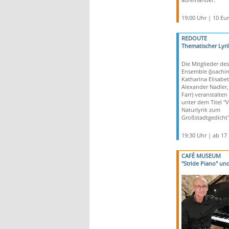
19:00 Uhr | 10 Eu
REDOUTE
Thematischer Lyr
Die Mitglieder de
Ensemble (Joachim
Katharina Elisabe
Alexander Nadler,
Farr) veranstalten
unter dem Titel "
Naturlyrik zum
Großstadtgedicht"
19:30 Uhr | ab 17
CAFÉ MUSEUM
"Stride Piano" un