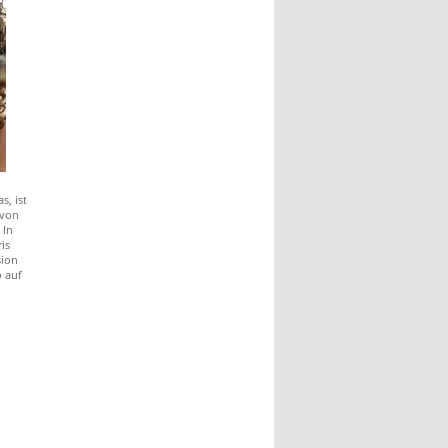
, ist
 von
 In
is
sion
 auf