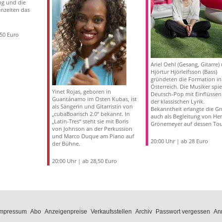
ng und die
enzeiten das
,50 Euro
Ariel Oehl (Gesang, Gitarre)
Hjörtur Hjörleifsson (Bass)
gründeten die Formation in
Österreich. Die Musiker spi
Yinet Rojas, geboren in
Deutsch-Pop mit Einflüssen
Guantánamo im Osten Kubas, ist
der klassischen Lyrik.
als Sängerin und Gitarristin von
Bekanntheit erlangte die G
„cubaBoarisch 2.0“ bekannt. In
auch als Begleitung von Her
„Latin-Tres“ steht sie mit Boris
Grönemeyer auf dessen Tou
von Johnson an der Perkussion
und Marco Duque am Piano auf
20:00 Uhr | ab 28 Euro
der Bühne.
20:00 Uhr | ab 28,50 Euro
Impressum
Abo
Anzeigenpreise
Verkaufsstellen
Archiv
Passwort vergessen
An