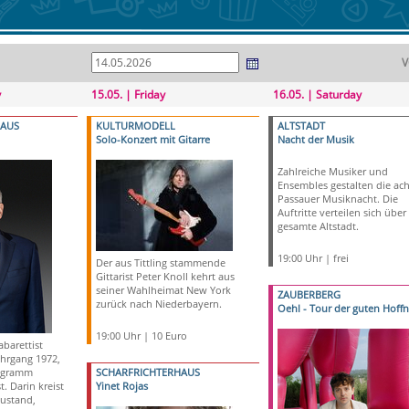
V
y
15.05. | Friday
16.05. | Saturday
HAUS
KULTURMODELL
ALTSTADT
Solo-Konzert mit Gitarre
Nacht der Musik
Zahlreiche Musiker und
Ensembles gestalten die ach
Passauer Musiknacht. Die
Auftritte verteilen sich über
gesamte Altstadt.
19:00 Uhr | frei
Der aus Tittling stammende
Gittarist Peter Knoll kehrt aus
seiner Wahlheimat New York
ZAUBERBERG
zurück nach Niederbayern.
Oehl - Tour der guten Hoff
19:00 Uhr | 10 Euro
barettist
ahrgang 1972,
rogramm
SCHARFRICHTERHAUS
. Darin kreist
Yinet Rojas
ustand,