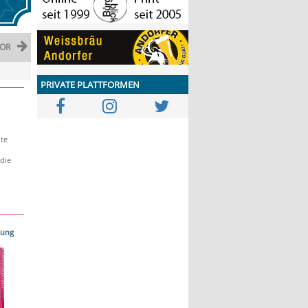
OR
PRIVATE PLATTFORMEN
te
 die
nung