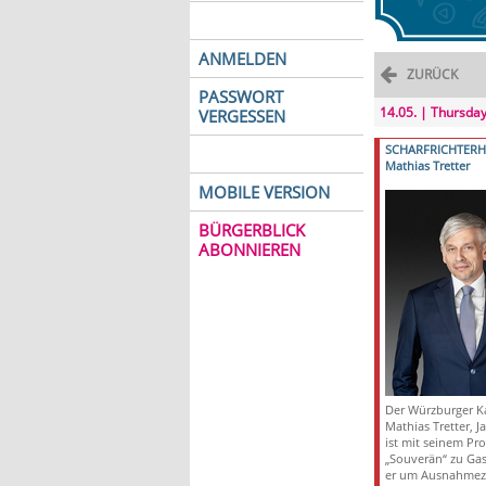
ANMELDEN
ZURÜCK
PASSWORT
14.05. | Thursda
VERGESSEN
SCHARFRICHTER
Mathias Tretter
MOBILE VERSION
BÜRGERBLICK
ABONNIEREN
Der Würzburger Ka
Mathias Tretter, J
ist mit seinem P
„Souverän“ zu Gast
er um Ausnahmez