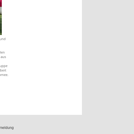
 und
elen
 aus
ruppe
bert
rnee.
meldung