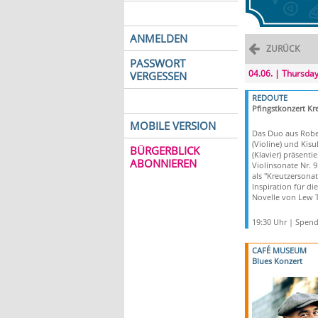
ANMELDEN
ZURÜCK
PASSWORT
04.06. | Thursda
VERGESSEN
REDOUTE
Pfingstkonzert Kr
MOBILE VERSION
Das Duo aus Rober
(Violine) und Kis
BÜRGERBLICK
(Klavier) präsenti
ABONNIEREN
Violinsonate Nr. 
als "Kreutzersonat
Inspiration für di
Novelle von Lew T
19:30 Uhr | Spen
CAFÉ MUSEUM
Blues Konzert