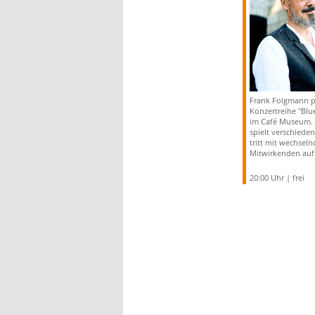
Frank Folgmann pr
Konzertreihe "Blu
im Café Museum. 
spielt verschiede
tritt mit wechsel
Mitwirkenden auf
20:00 Uhr | frei