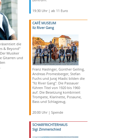
19:30 Uhr | ab 11 Euro
CAFÉ MUSEUM
Ilz River Gang
äsentiert die
es & Beyond"
Der Musiker
ne Gitarren und
nden
.
Franz Haslinger, Günther Geiling,
Andreas Promesberger, Stefan
Fuchs und Juraj Hladic bilden die
"Ilz River Gang". Die Passauer
führen Titel von 1920 bis 1960
auf. Die Besetzung kombiniert
Trompete, Klarinette, Posaune,
Bass und Schlagzeug.
20:00 Uhr | Spende
SCHARFRICHTERHAUS
Sigi Zimmerschied