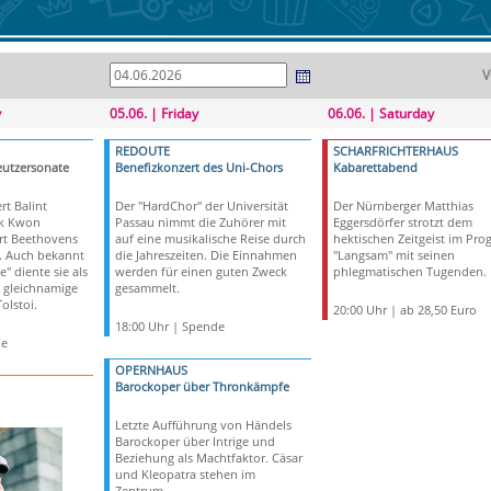
V
y
05.06. | Friday
06.06. | Saturday
REDOUTE
SCHARFRICHTERHAUS
eutzersonate
Benefizkonzert des Uni-Chors
Kabarettabend
t Balint
Der "HardChor" der Universität
Der Nürnberger Matthias
uk Kwon
Passau nimmt die Zuhörer mit
Eggersdörfer strotzt dem
ert Beethovens
auf eine musikalische Reise durch
hektischen Zeitgeist im Pro
9. Auch bekannt
die Jahreszeiten. Die Einnahmen
"Langsam" mit seinen
e" diente sie als
werden für einen guten Zweck
phlegmatischen Tugenden.
e gleichnamige
gesammelt.
olstoi.
20:00 Uhr | ab 28,50 Euro
18:00 Uhr | Spende
de
OPERNHAUS
Barockoper über Thronkämpfe
Letzte Aufführung von Händels
Barockoper über Intrige und
Beziehung als Machtfaktor. Cäsar
und Kleopatra stehen im
Zentrum.