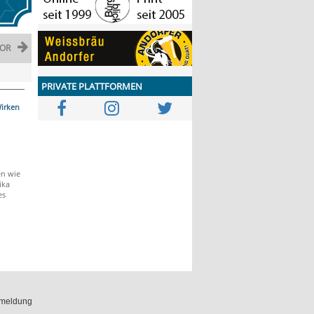
OR
PRIVATE PLATTFORMEN
irken
en wie
ika
es
meldung