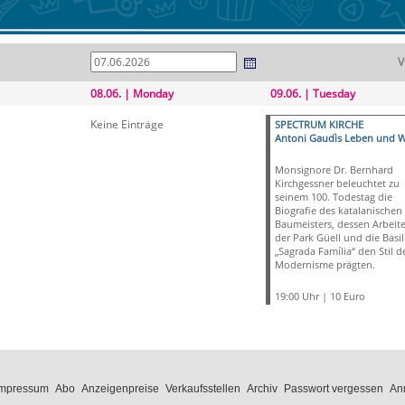
V
08.06. | Monday
09.06. | Tuesday
Keine Einträge
SPECTRUM KIRCHE
Antoni Gaudìs Leben und W
Monsignore Dr. Bernhard
Kirchgessner beleuchtet zu
seinem 100. Todestag die
Biografie des katalanischen
Baumeisters, dessen Arbeit
der Park Güell und die Basil
„Sagrada Família“ den Stil d
Modernisme prägten.
19:00 Uhr | 10 Euro
Impressum
Abo
Anzeigenpreise
Verkaufsstellen
Archiv
Passwort vergessen
An