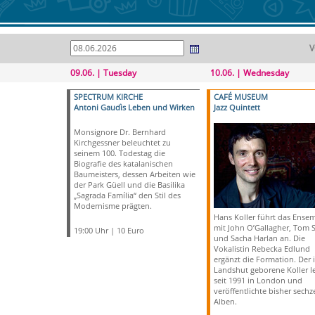
V
09.06. | Tuesday
10.06. | Wednesday
SPECTRUM KIRCHE
CAFÉ MUSEUM
Antoni Gaudìs Leben und Wirken
Jazz Quintett
Monsignore Dr. Bernhard
Kirchgessner beleuchtet zu
seinem 100. Todestag die
Biografie des katalanischen
Baumeisters, dessen Arbeiten wie
der Park Güell und die Basilika
„Sagrada Família“ den Stil des
Modernisme prägten.
Hans Koller führt das Ense
mit John O’Gallagher, Tom 
19:00 Uhr | 10 Euro
und Sacha Harlan an. Die
Vokalistin Rebecka Edlund
ergänzt die Formation. Der 
Landshut geborene Koller l
seit 1991 in London und
veröffentlichte bisher sech
Alben.