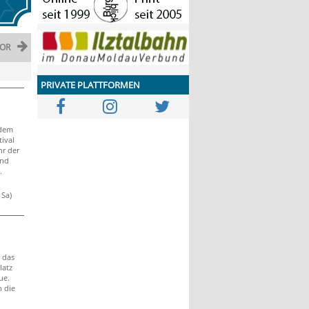
OR
PRIVATE PLATTFORMEN
 dem
tival
hr der
ind
.
 Sa)
 das
latz
ue.
 die