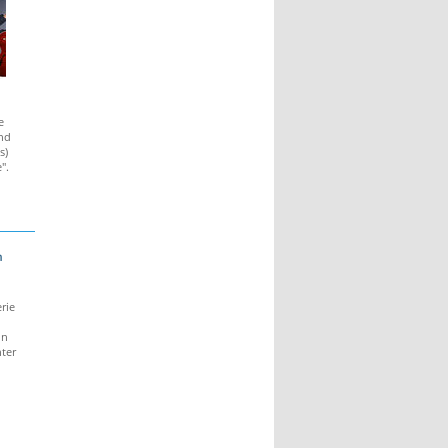
e
und
s)
".
m
rie
in
ter