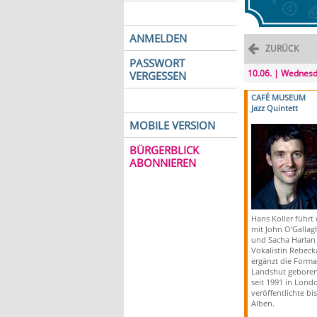
ANMELDEN
ZURÜCK
PASSWORT
10.06. | Wednes
VERGESSEN
CAFÉ MUSEUM
Jazz Quintett
MOBILE VERSION
BÜRGERBLICK
ABONNIEREN
Hans Koller führt
mit John O’Galla
und Sacha Harlan 
Vokalistin Rebeck
ergänzt die Forma
Landshut geborene
seit 1991 in Lond
veröffentlichte bi
Alben.