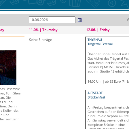
V
day
11.06. | Thursday
12.06. | Friday
Keine Einträge
THYRNAU
Trägertal Festival
Über der Donau findet auf
Gut Aichet das Trägertal Fes
statt. Headliner ist dieses Ja
Berliner DJ MCR-T. Tickets s
auch im Studio 12 erhältlich
14:00 Uhr | ab 83 Euro (Fr &
 das Ensemble
ALTSTADT
gher, Tom Sheen
Brückenfest
an. Die
a Edlund
tion. Der in
Am Freitag konzentriert sich
 Koller lebt
Geschehen auf den Römerp
on und
rund um die Nepomuk-Stat
sher sechzehn
Am Samstag verwandelt sich
komplette Brücke in eine
Festmeile mit Musik und