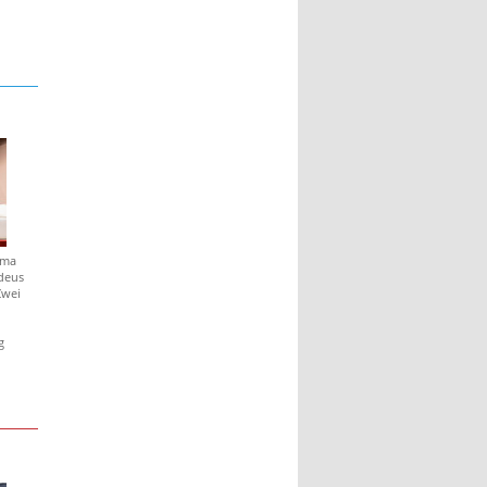
mma
deus
Zwei
g