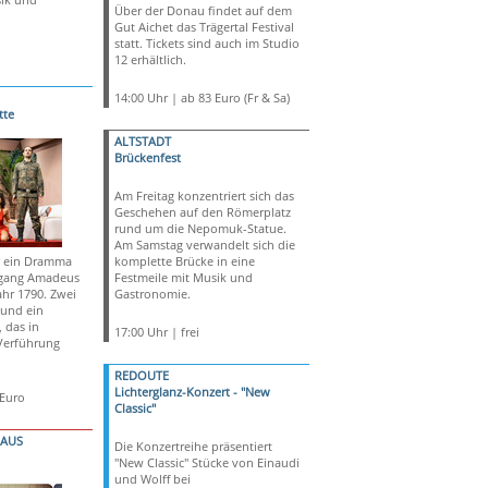
Über der Donau findet auf dem
Gut Aichet das Trägertal Festival
statt. Tickets sind auch im Studio
12 erhältlich.
14:00 Uhr | ab 83 Euro (Fr & Sa)
tte
ALTSTADT
Brückenfest
Am Freitag konzentriert sich das
Geschehen auf den Römerplatz
rund um die Nepomuk-Statue.
Am Samstag verwandelt sich die
st ein Dramma
komplette Brücke in eine
fgang Amadeus
Festmeile mit Musik und
hr 1790. Zwei
Gastronomie.
 und ein
 das in
17:00 Uhr | frei
Verführung
REDOUTE
Lichterglanz-Konzert - "New
 Euro
Classic"
HAUS
Die Konzertreihe präsentiert
"New Classic" Stücke von Einaudi
und Wolff bei