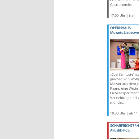
Gastronomie.
17:00 Uhr | frei
OPERNHAUS
Mozarts Liebeswe
„Così fan tutte“ i
giocoso von Wol
Mozart aus dem Ja
Paare, eine Wette
Liebesexperiment,
Verkleidung und 
mündet.
19:30 Uhr | ab 11
SCHARFRICHTER
Akustik-Pop