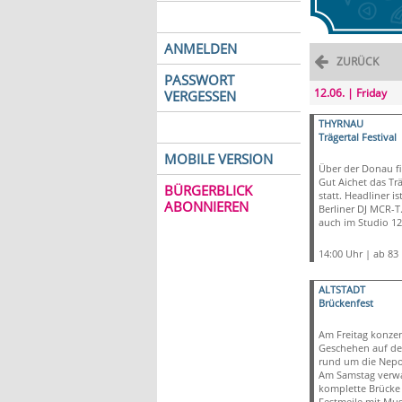
ANMELDEN
ZURÜCK
PASSWORT
12.06. | Friday
VERGESSEN
THYRNAU
Trägertal Festival
MOBILE VERSION
Über der Donau f
Gut Aichet das Trä
BÜRGERBLICK
statt. Headliner is
ABONNIEREN
Berliner DJ MCR-T.
auch im Studio 12 
14:00 Uhr | ab 83 
ALTSTADT
Brückenfest
Am Freitag konzent
Geschehen auf de
rund um die Nep
Am Samstag verwa
komplette Brücke 
Festmeile mit Mu