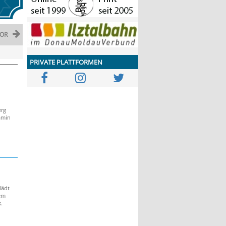
OR
PRIVATE PLATTFORMEN
erg
amin
lädt
em
.