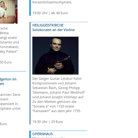
Kerzenlichtatmoshphäre.
19:00 Uhr | ab 40 Euro
HEILIGGEISTKIRCHE
tsche
Solokonzert an der Violine
Britta
sang) sowie
Gitarre) und
Kontrabass)
aby Palace".
,50 Euro
Der Geiger Gunar Letzbor führt
dgerton im
Kompositionen von Johann
ert
Sebastian Bach, Georg Philipp
Telemann, Johann Paul Westhoff
annten Serie
und Johann Joseph Vilsmayr auf.
 einem
Zu den Werken gehören die
äsentiert in
"Sonata a" von 1720 sowie
osphäre unter
"Fantasien" aus dem Jahr 1735.
19:30 Uhr | 29 Euro
 Euro
OPERNHAUS