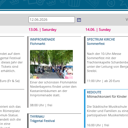
V
13.06. | Saturday
14.06. | Sunday
INNPROMENADE
SPECTRUM KIRCHE
Flohmarkt
Sommerfest
indet auf dem
Nach der 10-Uhr-Messe
gertal Festival
Sommerfest mit der
t dieses Jahr der
Trachtenkapelle Schardenb
 Tickets sind
unter der Leitung von Benj
erhältlich.
Streibl.
Euro (Fr & Sa)
11:00 Uhr | ab 20 Euro
Einer der schönsten Flohmärkte
Niederbayerns findet unter den
Kastanienbäumen an der
REDOUTE
Innpromenade statt.
Mitmachkonzert für Kinder
08:00 Uhr | frei
riert sich das
Die Städtische Musikschule 
n Römerplatz
Kinder und Familien zu ein
omuk-Statue.
partizipativen Musikerlebnis
THYRNAU
ndelt sich die
Trägertal Festival
in eine
16:00 Uhr | frei
sik und