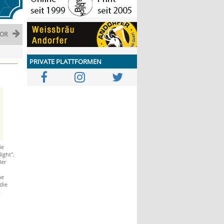
OR
PRIVATE PLATTFORMEN
ie
ight".
der
he
die
k