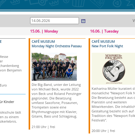
V
15.06. | Monday
16.06. | Tuesday
E
CAFÉ MUSEUM
CAFÉ MUSEUM
Monday Night Orchestra Passau
New Port Folk Night
Messe
er
Schardenberg
 von Benjamin
Die Big-Band, unter der Leitung
 Euro
Katharina Müller kuratiert d
von Michael Beck, wurde 2022
monatliche "Newport Folk N
von Beck und Roland Penzinger
Die Besetzung besteht aus 
gegründet. Die Besetzung
ür Kinder
Pianistin und weiteren
umfasst Saxofone, Posaunen,
Mitwirkenden. Die inhaltlic
Trompeten sowie eine
Gestaltung bezieht sich auf 
Rhythmusgruppe mit Klavier,
sikschule lädt
Tradition des "Newport Fol
Gitarre, Bass und Schlagzeug.
ien zu einem
Festivals".
ikerlebnis.
21:00 Uhr | frei
20:00 Uhr | frei