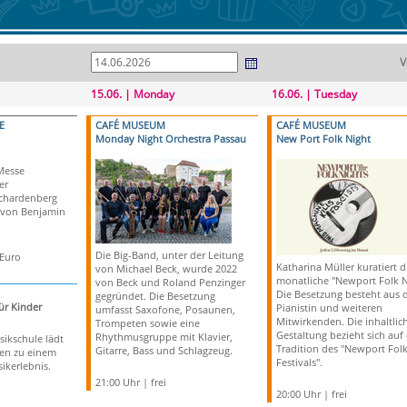
V
15.06. | Monday
16.06. | Tuesday
E
CAFÉ MUSEUM
CAFÉ MUSEUM
Monday Night Orchestra Passau
New Port Folk Night
Messe
er
Schardenberg
 von Benjamin
Die Big-Band, unter der Leitung
 Euro
Katharina Müller kuratiert d
von Michael Beck, wurde 2022
monatliche "Newport Folk N
von Beck und Roland Penzinger
Die Besetzung besteht aus 
gegründet. Die Besetzung
ür Kinder
Pianistin und weiteren
umfasst Saxofone, Posaunen,
Mitwirkenden. Die inhaltlic
Trompeten sowie eine
Gestaltung bezieht sich auf 
Rhythmusgruppe mit Klavier,
sikschule lädt
Tradition des "Newport Fol
Gitarre, Bass und Schlagzeug.
ien zu einem
Festivals".
ikerlebnis.
21:00 Uhr | frei
20:00 Uhr | frei