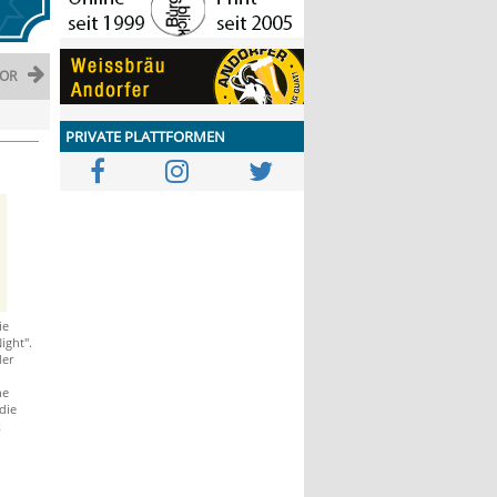
OR
PRIVATE PLATTFORMEN
ie
ight".
der
he
die
k