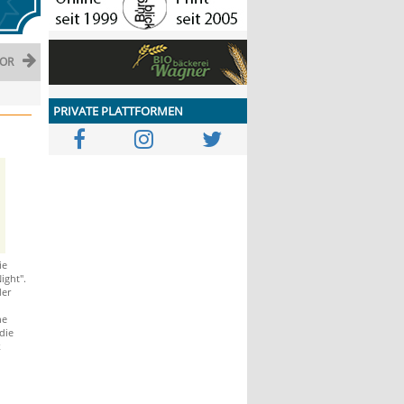
OR
PRIVATE PLATTFORMEN
ie
ight".
der
he
die
k