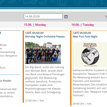
V
15.06. | Monday
16.06. | Tuesday
E
CAFÉ MUSEUM
CAFÉ MUSEUM
Monday Night Orchestra Passau
New Port Folk Night
Messe
er
Schardenberg
 von Benjamin
Die Big-Band, unter der Leitung
 Euro
Katharina Müller kuratiert d
von Michael Beck, wurde 2022
monatliche "Newport Folk N
von Beck und Roland Penzinger
Die Besetzung besteht aus 
gegründet. Die Besetzung
ür Kinder
Pianistin und weiteren
umfasst Saxofone, Posaunen,
Mitwirkenden. Die inhaltlic
Trompeten sowie eine
Gestaltung bezieht sich auf 
Rhythmusgruppe mit Klavier,
sikschule lädt
Tradition des "Newport Fol
Gitarre, Bass und Schlagzeug.
ien zu einem
Festivals".
ikerlebnis.
21:00 Uhr | frei
20:00 Uhr | frei