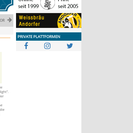
OR
PRIVATE PLATTFORMEN
ie
ight".
der
he
die
k