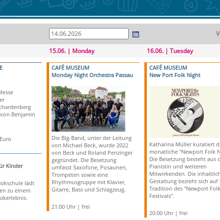
V
15.06. | Monday
16.06. | Tuesday
E
CAFÉ MUSEUM
CAFÉ MUSEUM
Monday Night Orchestra Passau
New Port Folk Night
Messe
er
Schardenberg
 von Benjamin
Die Big-Band, unter der Leitung
 Euro
Katharina Müller kuratiert d
von Michael Beck, wurde 2022
monatliche "Newport Folk N
von Beck und Roland Penzinger
Die Besetzung besteht aus 
gegründet. Die Besetzung
ür Kinder
Pianistin und weiteren
umfasst Saxofone, Posaunen,
Mitwirkenden. Die inhaltlic
Trompeten sowie eine
Gestaltung bezieht sich auf 
Rhythmusgruppe mit Klavier,
sikschule lädt
Tradition des "Newport Fol
Gitarre, Bass und Schlagzeug.
ien zu einem
Festivals".
ikerlebnis.
21:00 Uhr | frei
20:00 Uhr | frei