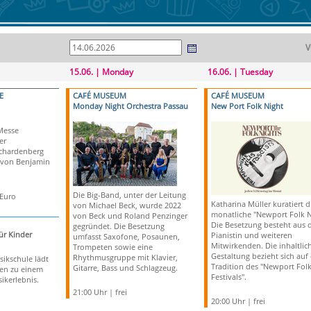
V
15.06. | Monday
16.06. | Tuesday
E
CAFÉ MUSEUM
CAFÉ MUSEUM
Monday Night Orchestra Passau
New Port Folk Night
Messe
er
Schardenberg
 von Benjamin
Die Big-Band, unter der Leitung
 Euro
Katharina Müller kuratiert d
von Michael Beck, wurde 2022
monatliche "Newport Folk N
von Beck und Roland Penzinger
Die Besetzung besteht aus 
gegründet. Die Besetzung
ür Kinder
Pianistin und weiteren
umfasst Saxofone, Posaunen,
Mitwirkenden. Die inhaltlic
Trompeten sowie eine
Gestaltung bezieht sich auf 
Rhythmusgruppe mit Klavier,
sikschule lädt
Tradition des "Newport Fol
Gitarre, Bass und Schlagzeug.
ien zu einem
Festivals".
ikerlebnis.
21:00 Uhr | frei
20:00 Uhr | frei