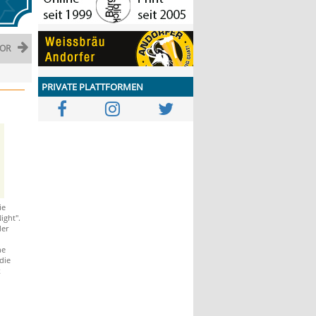
OR
PRIVATE PLATTFORMEN
ie
ight".
der
he
die
k