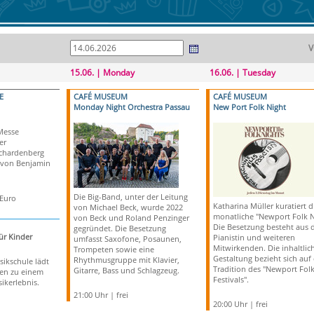
V
15.06. | Monday
16.06. | Tuesday
E
CAFÉ MUSEUM
CAFÉ MUSEUM
Monday Night Orchestra Passau
New Port Folk Night
Messe
er
Schardenberg
 von Benjamin
Die Big-Band, unter der Leitung
 Euro
Katharina Müller kuratiert d
von Michael Beck, wurde 2022
monatliche "Newport Folk N
von Beck und Roland Penzinger
Die Besetzung besteht aus 
gegründet. Die Besetzung
ür Kinder
Pianistin und weiteren
umfasst Saxofone, Posaunen,
Mitwirkenden. Die inhaltlic
Trompeten sowie eine
Gestaltung bezieht sich auf 
Rhythmusgruppe mit Klavier,
sikschule lädt
Tradition des "Newport Fol
Gitarre, Bass und Schlagzeug.
ien zu einem
Festivals".
ikerlebnis.
21:00 Uhr | frei
20:00 Uhr | frei