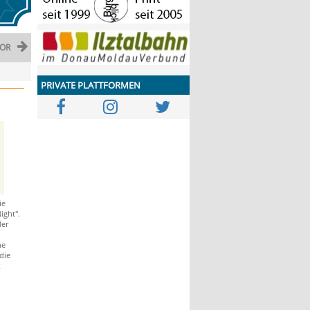
OR
PRIVATE PLATTFORMEN
ie
ight".
der
he
die
k