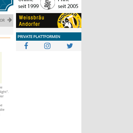
OR
PRIVATE PLATTFORMEN
ie
ight".
der
he
die
k