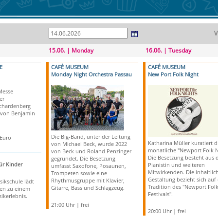
V
15.06. | Monday
16.06. | Tuesday
E
CAFÉ MUSEUM
CAFÉ MUSEUM
Monday Night Orchestra Passau
New Port Folk Night
Messe
er
Schardenberg
 von Benjamin
Die Big-Band, unter der Leitung
 Euro
Katharina Müller kuratiert d
von Michael Beck, wurde 2022
monatliche "Newport Folk N
von Beck und Roland Penzinger
Die Besetzung besteht aus 
gegründet. Die Besetzung
ür Kinder
Pianistin und weiteren
umfasst Saxofone, Posaunen,
Mitwirkenden. Die inhaltlic
Trompeten sowie eine
Gestaltung bezieht sich auf 
Rhythmusgruppe mit Klavier,
sikschule lädt
Tradition des "Newport Fol
Gitarre, Bass und Schlagzeug.
ien zu einem
Festivals".
ikerlebnis.
21:00 Uhr | frei
20:00 Uhr | frei