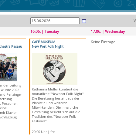
V
16.06. | Tuesday
17.06. | Wednesday
Keine Einträge
CAFÉ MUSEUM
hestra Passau
New Port Folk Night
er der Leitung
Katharina Müller kuratiert die
, wurde 2022
monatliche "Newport Folk Night".
and Penzinger
Die Besetzung besteht aus der
setzung
Pianistin und weiteren
, Posaunen,
Mitwirkenden. Die inhaltliche
eine
Gestaltung bezieht sich auf die
it Klavier,
Tradition des "Newport Folk
 Schlagzeug.
Festivals".
20:00 Uhr | frei