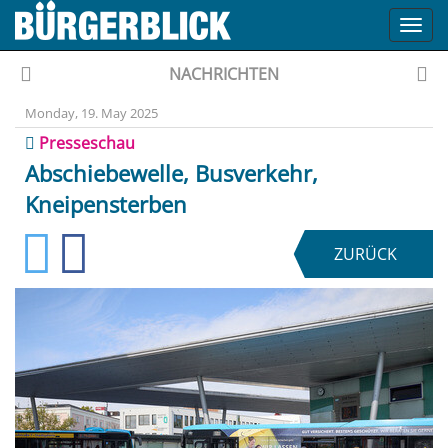
Toggl
navig
NACHRICHTEN
Monday, 19. May 2025
Presseschau
Abschiebewelle, Busverkehr,
Kneipensterben
ZURÜCK