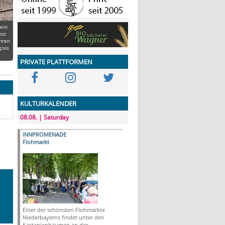
 ein
nst
ihren
çois
PRIVATE PLATTFORMEN
KULTURKALENDER
08.08. | Saturday
INNPROMENADE
Flohmarkt
Einer der schönsten Flohmärkte
Niederbayerns findet unter den
Kastanienbäumen an der