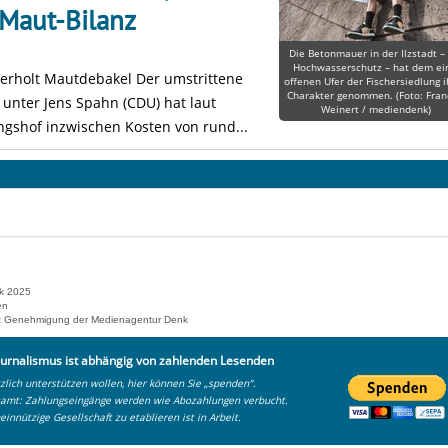
Maut-Bilanz
Die Betonmauer in der Ilzstadt –
Hochwasserschutz – hat dem ei
rholt Mautdebakel Der umstrittene
offenen Ufer der Fischersiedlung 
Charakter genommen. (Foto: Fran
unter Jens Spahn (CDU) hat laut
Weinert / mediendenk)
shof inzwischen Kosten von rund...
k 2025
en
 mit Genehmigung der Medienagentur Denk
urnalismus ist abhängig von zahlenden Lesenden
lich unterstützen wollen, hier können Sie „spenden“.
zamt: Zahlungseingänge werden wie Abozahlungen verbucht.
einnützige Gesellschaft zu etablieren ist in Arbeit.