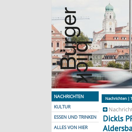
NACHRICHTEN
Nachrichten
| T
KULTUR
Nachricht
Dickls P
ESSEN UND TRINKEN
Aldersba
ALLES VON HIER