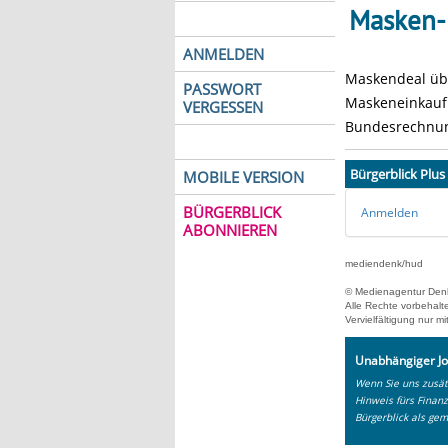
Masken-
ANMELDEN
Maskendeal übe
PASSWORT
Maskeneinkauf 
VERGESSEN
Bundesrechnung
Bürgerblick Plus
MOBILE VERSION
BÜRGERBLICK
Anmelden
ABONNIEREN
mediendenk/hud
© Medienagentur Den
Alle Rechte vorbehalt
Vervielfältigung nur
Unabhängiger Jo
Wenn Sie uns zusätz
Hinweis fürs Finan
Bürgerblick als gem