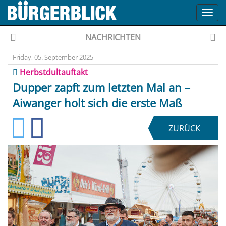
Toggl
navig
NACHRICHTEN
Friday, 05. September 2025
Herbstdultauftakt
Dupper zapft zum letzten Mal an –
Aiwanger holt sich die erste Maß
ZURÜCK