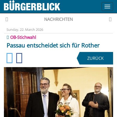
Toggl
navig
NACHRICHTEN
Sunday, 22. March 2026
OB-Stichwahl
Passau entscheidet sich für Rother
ZURÜCK