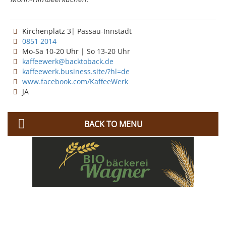
Kirchenplatz 3| Passau-Innstadt
0851 2014
Mo-Sa 10-20 Uhr | So 13-20 Uhr
kaffeewerk@backtoback.de
kaffeewerk.business.site/?hl=de
www.facebook.com/KaffeeWerk
JA
BACK TO MENU