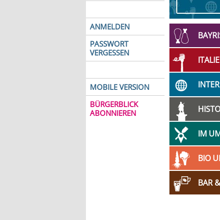
ANMELDEN
BAYR
PASSWORT
VERGESSEN
ITALI
INTE
MOBILE VERSION
BÜRGERBLICK
HISTO
ABONNIEREN
IM U
BIO 
BAR &