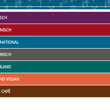
ISCH
ENISCH
RNATIONAL
RISCH
MLAND
UND VEGAN
 CAFÈ