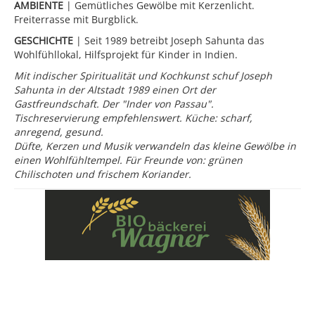
AMBIENTE
| Gemütliches Gewölbe mit Kerzenlicht.
Freiterrasse mit Burgblick.
GESCHICHTE
| Seit 1989 betreibt Joseph Sahunta das
Wohlfühllokal, Hilfsprojekt für Kinder in Indien.
Mit indischer Spiritualität und Kochkunst schuf Joseph
Sahunta in der Altstadt 1989 einen Ort der
Gastfreundschaft. Der "Inder von Passau".
Tischreservierung empfehlenswert. Küche: scharf,
anregend, gesund.
Düfte, Kerzen und Musik verwandeln das kleine Gewölbe in
einen Wohlfühltempel. Für Freunde von: grünen
Chilischoten und frischem Koriander.
Michaeligasse 4 | Passau-Altstadt
0851 26 69
Di-So 17:30-23 Uhr | So mittags 12-14 Uhr
info@chandni-online.de
chandni-online.de
www.facebook.com/Chandni-165136430164313/
Nein