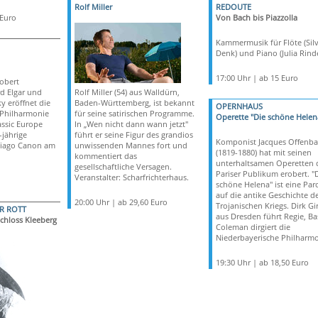
Rolf Miller
REDOUTE
 Euro
Von Bach bis Piazzolla
Kammermusik für Flöte (Silv
Denk) und Piano (Julia Rinde
17:00 Uhr | ab 15 Euro
obert
d Elgar und
Rolf Miller (54) aus Walldürn,
y eröffnet die
Baden-Württemberg, ist bekannt
OPERNHAUS
 Philharmonie
für seine satirischen Programme.
Operette "Die schöne Helen
assic Europe
In „Wen nicht dann wann jetzt"
-jährige
führt er seine Figur des grandios
Komponist Jacques Offenba
tiago Canon am
unwissenden Mannes fort und
(1819-1880) hat mit seinen
kommentiert das
unterhaltsamen Operetten 
gesellschaftliche Versagen.
Pariser Publikum erobert. "
Veranstalter: Scharfrichterhaus.
schöne Helena" ist eine Par
auf die antike Geschichte d
20:00 Uhr | ab 29,60 Euro
Trojanischen Kriegs. Dirk Gi
R ROTT
aus Dresden führt Regie, Bas
chloss Kleeberg
Coleman dirgiert die
Niederbayerische Philharmo
19:30 Uhr | ab 18,50 Euro