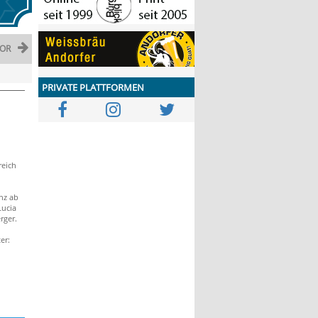
OR
PRIVATE PLATTFORMEN
reich
nz ab
Lucia
rger.
er: