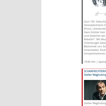
Zum 150. Geburts
Heimatdichterin 
(Foto). Literaturw
Hans Göttler liest
und Gedichte der 
Rebellin". Mit Mu
Ortenburger Saite
Bibliothek von Sc
Veranstalter: Klub
Soroptimistinnen.
19:00 Uhr | Spen
SCHARFRICHTER
Stefan Waghubing
Stefan Waghubing