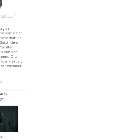
tag der
Emerenz Meier
issenschaftler
 Geschichten
"sanften
sik von der
nmusi Ort:
hloss Kleeberg.
 der Passauer
de
HAUS
er
er,