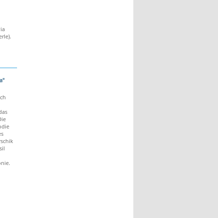
ia
rle).
a"
ch
das
Die
odie
es
rschik
il
nie.