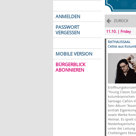
ANMELDEN
ZURÜCK
PASSWORT
11.10. | Friday
VERGESSEN
RATHAUSSAAL
Cellist aus Kolum
MOBILE VERSION
BÜRGERBLICK
ABONNIEREN
Eröffnungskonzert
"Young Classic Eu
kolumbianischen C
Santiago Cañón-Va
Sein Album "Ascen
enthält Eigenkom
sowie Werke Komp
Heimat. Es spielt 
Niederbayerische
unter der Leitung
Chefdirigent Ektor