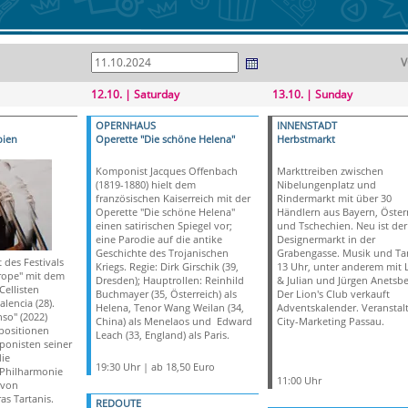
V
12.10. | Saturday
13.10. | Sunday
OPERNHAUS
INNENSTADT
bien
Operette "Die schöne Helena"
Herbstmarkt
Komponist Jacques Offenbach
Markttreiben zwischen
(1819-1880) hielt dem
Nibelungenplatz und
französischen Kaiserreich mit der
Rindermarkt mit über 30
Operette "Die schöne Helena"
Händlern aus Bayern, Öster
einen satirischen Spiegel vor;
und Tschechien. Neu ist der
eine Parodie auf die antike
Designermarkt in der
Geschichte des Trojanischen
Grabengasse. Musik und Ta
 des Festivals
Kriegs. Regie: Dirk Girschik (39,
13 Uhr, unter anderem mit 
rope" mit dem
Dresden); Hauptrollen: Reinhild
& Julian und Jürgen Anetsbe
ellisten
Buchmayer (35, Österreich) als
Der Lion's Club verkauft
lencia (28).
Helena, Tenor Wang Weilan (34,
Adventskalender. Veranstalt
so" (2022)
China) als Menelaos und Edward
City-Marketing Passau.
positionen
Leach (33, England) als Paris.
onisten seiner
die
19:30 Uhr | ab 18,50 Euro
 Philharmonie
11:00 Uhr
 von
as Tartanis.
REDOUTE