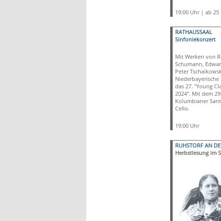
19:00 Uhr | ab 25
RATHAUSSAAL
Sinfoniekonzert
Mit Werken von R
Schumann, Edwar
Peter Tschaikowsk
Niederbayerische
das 27. "Young Cl
2024". Mit dem 29
Kolumbianer San
Cello.
19:00 Uhr
RUHSTORF AN DE
Herbstlesung im S