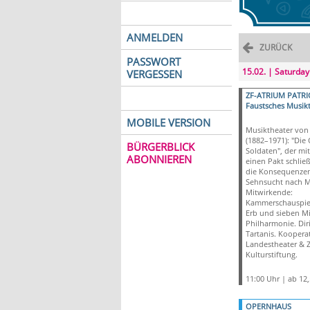
ANMELDEN
ZURÜCK
PASSWORT
15.02. | Saturday
VERGESSEN
ZF-ATRIUM PATRI
Faustsches Musik
MOBILE VERSION
Musiktheater von 
(1882–1971): "Die
BÜRGERBLICK
Soldaten", der mi
ABONNIEREN
einen Pakt schließ
die Konsequenzen
Sehnsucht nach M
Mitwirkende:
Kammerschauspiel
Erb und sieben Mi
Philharmonie. Diri
Tartanis. Koopera
Landestheater & Z
Kulturstiftung.
11:00 Uhr | ab 12
OPERNHAUS