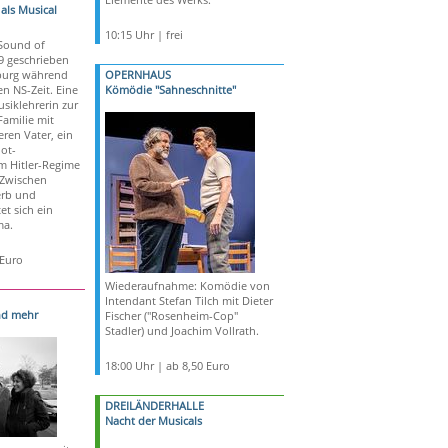
als Musical
10:15 Uhr | frei
Sound of
 geschrieben
zburg während
OPERNHAUS
n NS-Zeit. Eine
Kömödie "Sahneschnitte"
siklehrerin zur
Familie mit
ren Vater, ein
ot-
 Hitler-Regime
 Zwischen
rb und
et sich ein
ma.
 Euro
Wiederaufnahme: Komödie von
Intendant Stefan Tilch mit Dieter
nd mehr
Fischer ("Rosenheim-Cop"
Stadler) und Joachim Vollrath.
18:00 Uhr | ab 8,50 Euro
DREILÄNDERHALLE
Nacht der Musicals