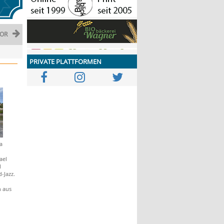
OR
PRIVATE PLATTFORMEN
a
n
ael
l
-Jazz.
 aus