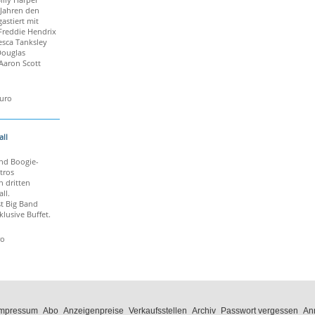
 Jahren den
gastiert mit
Freddie Hendrix
esca Tanksley
Douglas
Aaron Scott
Euro
ll
und Boogie-
tros
n dritten
ll.
t Big Band
klusive Buffet.
ro
Impressum
Abo
Anzeigenpreise
Verkaufsstellen
Archiv
Passwort vergessen
An