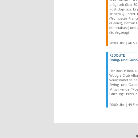
prägt seit über 50
Post-Bop-Jazz. Er 
seinem Quintett. 
(Trompete), Franc
(Klavier), Dezron 
(Kontrabass) und 
(Schlagzeug).
20:00 Uhr | ab 5 
REDOUTE
Swing- und Galaba
Der Rock'n'Roll- 
Woogie-Club Alba
veranstaltet seine
Swing- und Galaba
Mitwirkende: "Pos
Salzburg". Preis in
20:00 Uhr | 49 Eu