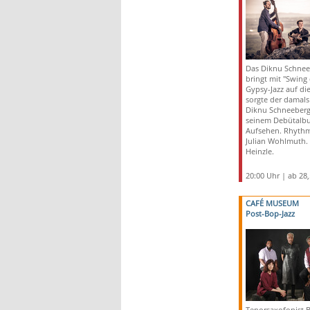
Das Diknu Schnee
bringt mit "Swing
Gypsy-Jazz auf di
sorgte der damals
Diknu Schneeberge
seinem Debütalbu
Aufsehen. Rhythm
Julian Wohlmuth. 
Heinzle.
20:00 Uhr | ab 28
CAFÉ MUSEUM
Post-Bop-Jazz
Tenorsaxofonist B