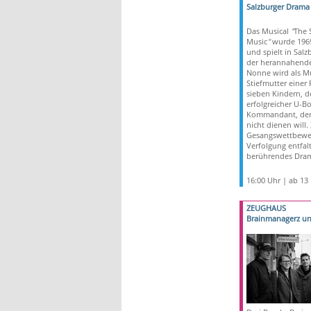
Salzburger Drama 
Das Musical
"
The 
Music
"
wurde 1969
und spielt in Sal
der herannahende
Nonne wird als Mu
Stiefmutter einer 
sieben Kindern, de
erfolgreicher U-Bo
Kommandant, dem
nicht dienen will.
Gesangswettbewe
Verfolgung entfalt
berührendes Dra
16:00 Uhr | ab 13
ZEUGHAUS
Brainmanagerz u