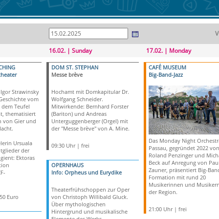
V
16.02. | Sunday
17.02. | Monday
CHING
DOM ST. STEPHAN
CAFÉ MUSEUM
theater
Messe brève
Big-Band-Jazz
Igor Strawinsky
Hochamt mit Domkapitular Dr.
 Geschichte vom
Wolfgang Schneider.
t dem Teufel
Mitwirkende: Bernhard Forster
t, thematisiert
(Bariton) und Andreas
 von Gier und
Unterguggenberger (Orgel) mit
acht.
der "Messe brève" von A. Mine.
Das Monday Night Orchestr
erin Ursuala
09:30 Uhr | frei
Passau, gegründet 2022 vo
tglieder der
Roland Penzinger und Mich
gient: Ektoras
Beck auf Anregung von Pau
tion
OPERNHAUS
Zauner, präsentiert Big-Band
F-
Info: Orpheus und Eurydike
Formation mit rund 20
Musikerinnen und Musikern
Theaterfrühschoppen zur Oper
der Region.
,50 Euro
von Christoph Willibald Gluck.
Über mythologischen
21:00 Uhr | frei
Hintergrund und musikalische
Elemente des Werks.