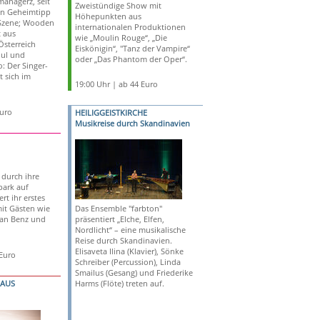
managerz, seit
Zweistündige Show mit
in Geheimtipp
Höhepunkten aus
-Szene; Wooden
internationalen Produktionen
t aus
wie „Moulin Rouge“, „Die
Österreich
Eiskönigin“, "Tanz der Vampire“
oul und
oder „Das Phantom der Oper“.
: Der Singer-
 sich im
19:00 Uhr | ab 44 Euro
Euro
HEILIGGEISTKIRCHE
Musikreise durch Skandinavien
 durch ihre
park auf
rt ihr erstes
mit Gästen wie
Das Ensemble "farbton"
lian Benz und
präsentiert „Elche, Elfen,
Nordlicht“ – eine musikalische
Reise durch Skandinavien.
Elisaveta Ilina (Klavier), Sönke
 Euro
Schreiber (Percussion), Linda
Smailus (Gesang) und Friederike
HAUS
Harms (Flöte) treten auf.