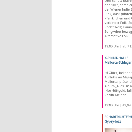
Drei Bands: Brain
den 90er Jahren e
der Wiener Indie
Pink, das Quintet
Pfarrkirchen und 
verbindet Folk, S
Rock’n’Roll; Hanno
Songwriter bewegt
Alternative Folk.
19:00 Uhr | ab 7 
X-POINT-HALLE
Mallorca-Schlager
Isi Glück, bekannt
Auftritte im Mega
Mallorca, präsentie
Album „Alles Isi“ 
Ikke Hüftgold, Ju
Calvin Kleinen.
19:00 Uhr | 49,99
SCHARFRICHTER
Gypsy-Jazz