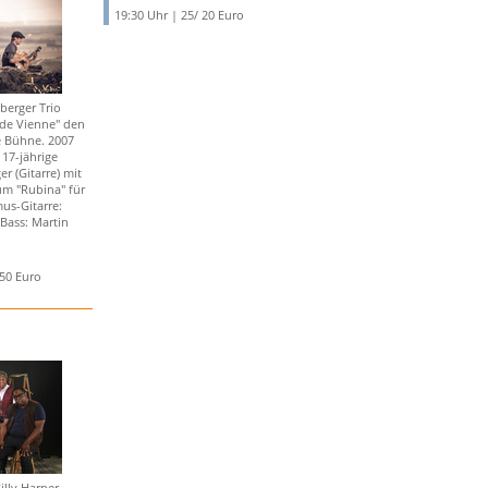
19:30 Uhr | 25/ 20 Euro
berger Trio
 de Vienne" den
e Bühne. 2007
 17-jährige
r (Gitarre) mit
m "Rubina" für
us-Gitarre:
Bass: Martin
,50 Euro
illy Harper