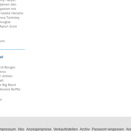
 Jahren den
gastiert mit
Freddie Hendrix
esca Tanksley
Douglas
Aaron Scott
Euro
ll
und Boogie-
tros
n dritten
ll.
t Big Band
klusive Buffet.
ro
Impressum
Abo
Anzeigenpreise
Verkaufsstellen
Archiv
Passwort vergessen
An