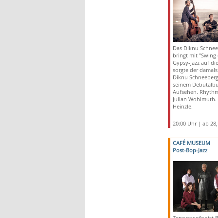
Das Diknu Schnee
bringt mit "Swing
Gypsy-Jazz auf di
sorgte der damals
Diknu Schneeberge
seinem Debütalbu
Aufsehen. Rhythm
Julian Wohlmuth. 
Heinzle.
20:00 Uhr | ab 28
CAFÉ MUSEUM
Post-Bop-Jazz
Tenorsaxofonist B