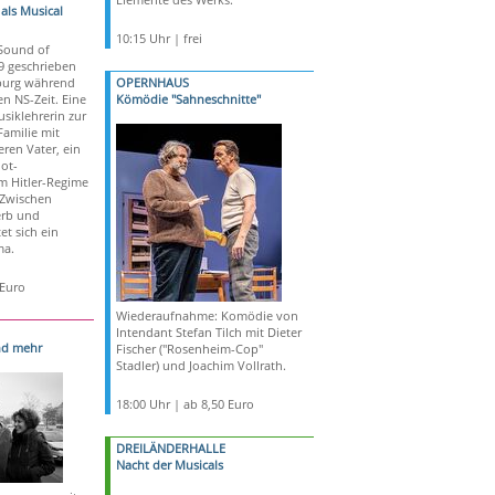
als Musical
10:15 Uhr | frei
Sound of
 geschrieben
zburg während
OPERNHAUS
n NS-Zeit. Eine
Kömödie "Sahneschnitte"
siklehrerin zur
Familie mit
ren Vater, ein
ot-
 Hitler-Regime
 Zwischen
rb und
et sich ein
ma.
 Euro
Wiederaufnahme: Komödie von
Intendant Stefan Tilch mit Dieter
nd mehr
Fischer ("Rosenheim-Cop"
Stadler) und Joachim Vollrath.
18:00 Uhr | ab 8,50 Euro
DREILÄNDERHALLE
Nacht der Musicals