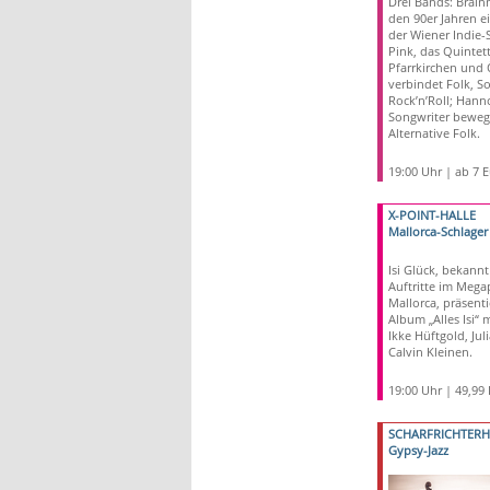
Drei Bands: Brain
den 90er Jahren e
der Wiener Indie
Pink, das Quintet
Pfarrkirchen und 
verbindet Folk, S
Rock’n’Roll; Hanno
Songwriter bewegt
Alternative Folk.
19:00 Uhr | ab 7 
X-POINT-HALLE
Mallorca-Schlager
Isi Glück, bekannt
Auftritte im Mega
Mallorca, präsentie
Album „Alles Isi“ 
Ikke Hüftgold, Ju
Calvin Kleinen.
19:00 Uhr | 49,99
SCHARFRICHTER
Gypsy-Jazz