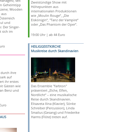
managerz, seit
Zweistündige Show mit
in Geheimtipp
Höhepunkten aus
-Szene; Wooden
internationalen Produktionen
t aus
wie „Moulin Rouge“, „Die
Österreich
Eiskönigin“, "Tanz der Vampire“
oul und
oder „Das Phantom der Oper“.
: Der Singer-
 sich im
19:00 Uhr | ab 44 Euro
Euro
HEILIGGEISTKIRCHE
Musikreise durch Skandinavien
 durch ihre
park auf
rt ihr erstes
mit Gästen wie
Das Ensemble "farbton"
lian Benz und
präsentiert „Elche, Elfen,
Nordlicht“ – eine musikalische
Reise durch Skandinavien.
Elisaveta Ilina (Klavier), Sönke
 Euro
Schreiber (Percussion), Linda
Smailus (Gesang) und Friederike
HAUS
Harms (Flöte) treten auf.