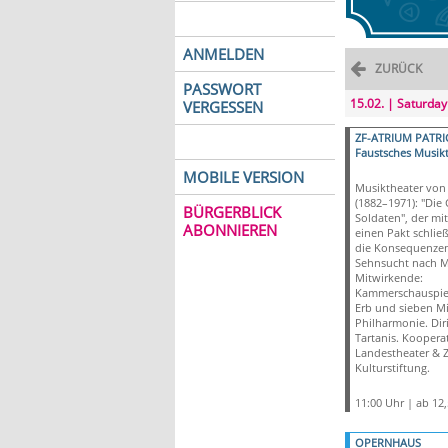
ANMELDEN
ZURÜCK
PASSWORT
15.02. | Saturday
VERGESSEN
ZF-ATRIUM PATRI
Faustsches Musik
MOBILE VERSION
Musiktheater von 
(1882–1971): "Die
BÜRGERBLICK
Soldaten", der mi
ABONNIEREN
einen Pakt schließ
die Konsequenzen
Sehnsucht nach M
Mitwirkende:
Kammerschauspiel
Erb und sieben Mi
Philharmonie. Diri
Tartanis. Koopera
Landestheater & Z
Kulturstiftung.
11:00 Uhr | ab 12
OPERNHAUS