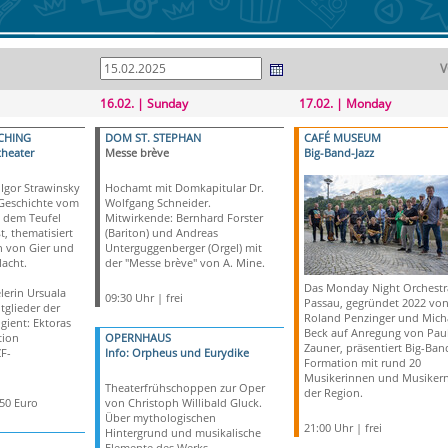
V
16.02. | Sunday
17.02. | Monday
CHING
DOM ST. STEPHAN
CAFÉ MUSEUM
theater
Messe brève
Big-Band-Jazz
Igor Strawinsky
Hochamt mit Domkapitular Dr.
 Geschichte vom
Wolfgang Schneider.
t dem Teufel
Mitwirkende: Bernhard Forster
t, thematisiert
(Bariton) und Andreas
 von Gier und
Unterguggenberger (Orgel) mit
acht.
der "Messe brève" von A. Mine.
Das Monday Night Orchestr
erin Ursuala
09:30 Uhr | frei
Passau, gegründet 2022 vo
tglieder der
Roland Penzinger und Mich
gient: Ektoras
Beck auf Anregung von Pau
tion
OPERNHAUS
Zauner, präsentiert Big-Band
F-
Info: Orpheus und Eurydike
Formation mit rund 20
Musikerinnen und Musikern
Theaterfrühschoppen zur Oper
der Region.
,50 Euro
von Christoph Willibald Gluck.
Über mythologischen
21:00 Uhr | frei
Hintergrund und musikalische
Elemente des Werks.