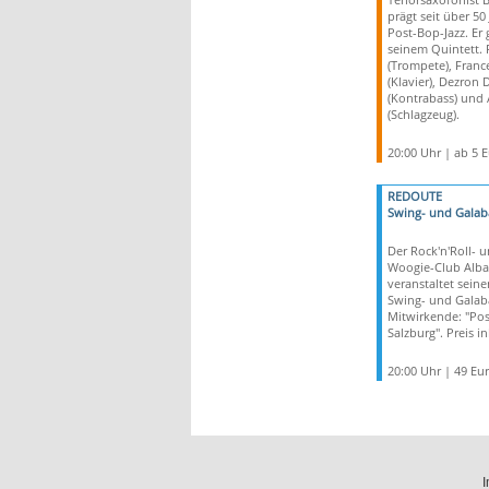
prägt seit über 50
Post-Bop-Jazz. Er 
seinem Quintett. 
(Trompete), Franc
(Klavier), Dezron 
(Kontrabass) und 
(Schlagzeug).
20:00 Uhr | ab 5 
REDOUTE
Swing- und Galaba
Der Rock'n'Roll- 
Woogie-Club Alba
veranstaltet seine
Swing- und Galaba
Mitwirkende: "Pos
Salzburg". Preis in
20:00 Uhr | 49 Eu