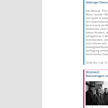
Salzburger Drama 
Das Musical
"
The 
Music
"
wurde 1969
und spielt in Sal
der herannahende
Nonne wird als Mu
Stiefmutter einer 
sieben Kindern, de
erfolgreicher U-Bo
Kommandant, dem
nicht dienen will.
Gesangswettbewe
Verfolgung entfalt
berührendes Dra
16:00 Uhr | ab 13
ZEUGHAUS
Brainmanagerz u