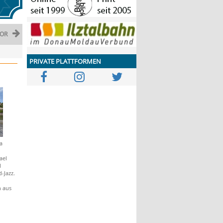
OR
PRIVATE PLATTFORMEN
a
n
ael
l
-Jazz.
 aus