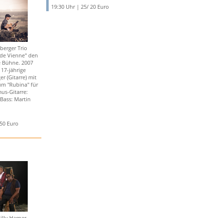
19:30 Uhr | 25/ 20 Euro
berger Trio
 de Vienne" den
e Bühne. 2007
 17-jährige
r (Gitarre) mit
m "Rubina" für
us-Gitarre:
Bass: Martin
,50 Euro
illy Harper