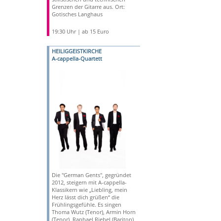
Grenzen der Gitarre aus. Ort:
Gotisches Langhaus
19:30 Uhr | ab 15 Euro
HEILIGGEISTKIRCHE
A-cappella-Quartett
Die "German Gents", gegründet
2012, steigern mit A-cappella-
Klassikern wie „Liebling, mein
Herz lässt dich grüßen“ die
Frühlingsgefühle. Es singen
Thoma Wutz (Tenor), Armin Horn
(Tenor), Raphael Riebel (Bariton)