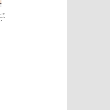
zter
azis
in