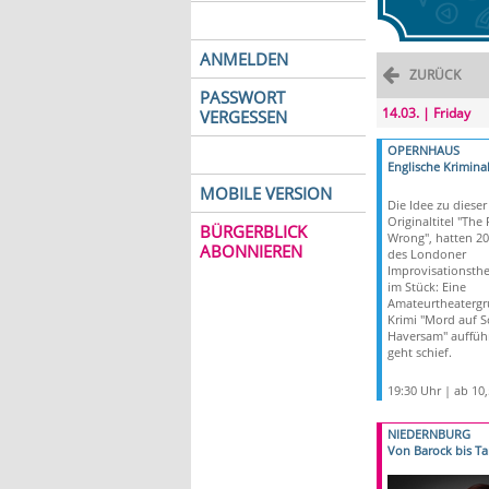
ANMELDEN
ZURÜCK
PASSWORT
14.03. | Friday
VERGESSEN
OPERNHAUS
Englische Krimin
MOBILE VERSION
Die Idee zu diese
Originaltitel "The
BÜRGERBLICK
Wrong", hatten 20
ABONNIEREN
des Londoner
Improvisationsthe
im Stück: Eine
Amateurtheatergr
Krimi "Mord auf S
Haversam" aufführ
geht schief.
19:30 Uhr | ab 10
NIEDERNBURG
Von Barock bis T