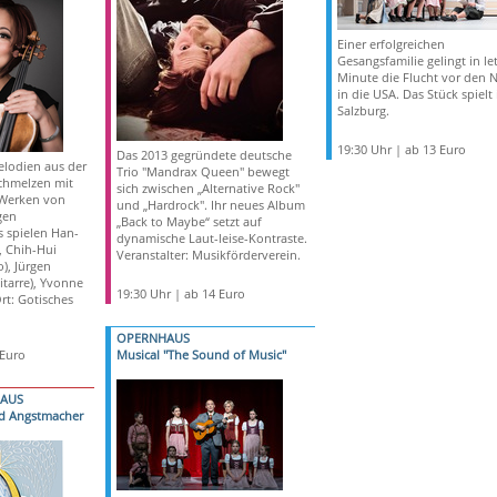
Einer erfolgreichen
Gesangsfamilie gelingt in let
Minute die Flucht vor den N
in die USA. Das Stück spielt 
Salzburg.
19:30 Uhr | ab 13 Euro
Das 2013 gegründete deutsche
lodien aus der
Trio "Mandrax Queen" bewegt
chmelzen mit
sich zwischen „Alternative Rock"
 Werken von
und „Hardrock". Ihr neues Album
gen
„Back to Maybe“ setzt auf
 spielen Han-
dynamische Laut-leise-Kontraste.
), Chih-Hui
Veranstalter: Musikförderverein.
), Jürgen
tarre), Yvonne
19:30 Uhr | ab 14 Euro
Ort: Gotisches
OPERNHAUS
 Euro
Musical "The Sound of Music"
HAUS
d Angstmacher