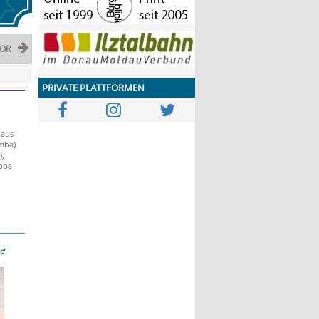
OR
PRIVATE PLATTFORMEN
 aus
amba)
,
opa
c"