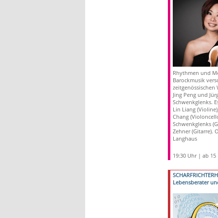
Rhythmen und Me
Barockmusik vers
zeitgenössischen
Jing Peng und Jür
Schwenkglenks. Es
Lin Liang (Violine
Chang (Violoncello
Schwenkglenks (Gi
Zehner (Gitarre). 
Langhaus
19:30 Uhr | ab 15
SCHARFRICHTER
Lebensberater un