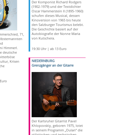
Der Komponist Richard Rodgers
(1902-1979) und der Textdichter
Oscar Hammerstein II (1895-1960)
schufen dieses Musical, dessen
Kinoversion von 1965 bis heute
den Salzburger Tourismus belebt.
Die Geschichte basiert auf der
Autobiografie der Nonne Maria
immerschied, 71,
von Kutschera.
selbsternannten
nd
ni Himmerl.
19:30 Uhr | ab 13 Euro
ne deutsche
bitterböse
NIEDERNBURG
ultur, Krisen
Grenzgänger an der Gitarre
che
 Euro
Der Karlsruher Gitarrist Pavel
Khlopovskiy, geboren 1975, lotet
in seinem Programm „Oulan“ die
stilistischen und technischen