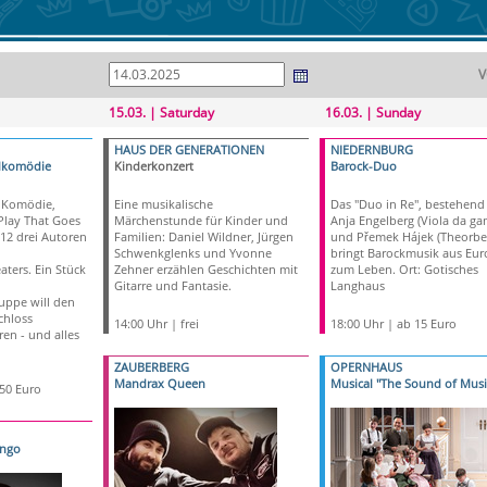
V
15.03. | Saturday
16.03. | Sunday
HAUS DER GENERATIONEN
NIEDERNBURG
alkomödie
Kinderkonzert
Barock-Duo
r Komödie,
Eine musikalische
Das "Duo in Re", bestehend
 Play That Goes
Märchenstunde für Kinder und
Anja Engelberg (Viola da g
12 drei Autoren
Familien: Daniel Wildner, Jürgen
und Přemek Hájek (Theorbe)
Schwenkglenks und Yvonne
bringt Barockmusik aus Eur
aters. Ein Stück
Zehner erzählen Geschichten mit
zum Leben. Ort: Gotisches
Gitarre und Fantasie.
Langhaus
uppe will den
chloss
14:00 Uhr | frei
18:00 Uhr | ab 15 Euro
en - und alles
ZAUBERBERG
OPERNHAUS
Mandrax Queen
Musical "The Sound of Musi
,50 Euro
ango