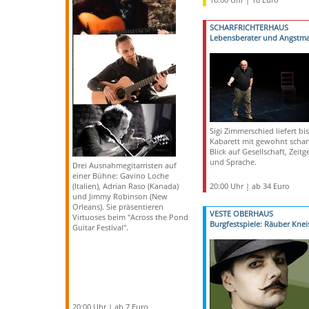
SCHARFRICHTERHAUS
Lebensberater und Angstm
Sigi Zimmerschied liefert bis
Kabarett mit gewohnt scha
Blick auf Gesellschaft, Zeitge
und Sprache.
Drei Ausnahmegitarristen auf
einer Bühne: Gavino Loche
(Italien), Adrian Raso (Kanada)
20:00 Uhr | ab 34 Euro
und Jimmy Robinson (New
Orleans). Sie präsentieren
VESTE OBERHAUS
Virtuoses beim "Across the Pond
Burgfestspiele: Räuber Knei
Guitar Festival".
20:00 Uhr | ab 7 Euro