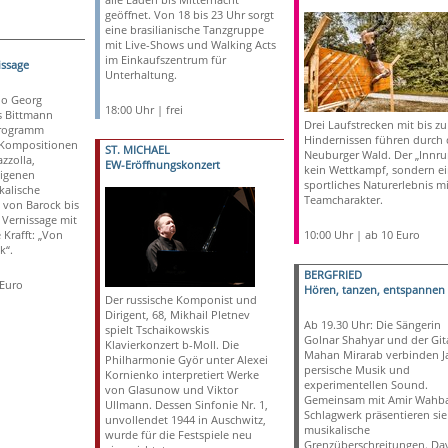
geöffnet. Von 18 bis 23 Uhr sorgt
eine brasilianische Tanzgruppe
mit Live-Shows und Walking Acts
im Einkaufszentrum für
issage
Unterhaltung.
uo Georg
18:00 Uhr | frei
s Bittmann
Drei Laufstrecken mit bis zu
Programm
Hindernissen führen durch
 Kompositionen
ST. MICHAEL
Neuburger Wald. Der „Innrun
zzolla,
EW-Eröffnungskonzert
kein Wettkampf, sondern ei
igenen
sportliches Naturerlebnis mi
kalische
Teamcharakter.
 von Barock bis
 Vernissage mit
 Krafft: „Von
10:00 Uhr | ab 10 Euro
k“.
BERGFRIED
 Euro
Hören, tanzen, entspannen
Der russische Komponist und
Dirigent, 68, Mikhail Pletnev
Ab 19.30 Uhr: Die Sängerin
spielt Tschaikowskis
Golnar Shahyar und der Gita
Klavierkonzert b-Moll. Die
Mahan Mirarab verbinden Ja
Philharmonie Györ unter Alexei
persische Musik und
Kornienko interpretiert Werke
experimentellen Sound.
von Glasunow und Viktor
Gemeinsam mit Amir Wahb
Ullmann. Dessen Sinfonie Nr. 1,
Schlagwerk präsentieren sie
unvollendet 1944 in Auschwitz,
musikalische
wurde für die Festspiele neu
Grenzüberschreitungen. Da