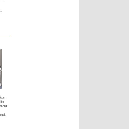
ch
igen
ihr
steht
and,