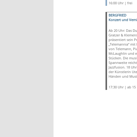
16:00 Uhr | frei
BERGFRIED
Konzert und Vern
Ab 20 Uhr: Das D
Gratzer & Klemen
präsentiert sein 
„Telemannia“ mit
von Telemann, Pia
McLaughlin und e
Stücken. Die musi
Spannweite reicht
Jazzfusion. 18 Uhr
der Künstlerin Ute
Händen und Musi
17:30 Uhr | ab 15