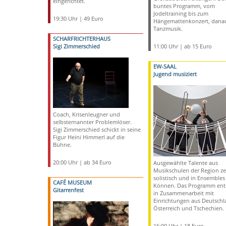
eingerichtet.
buntes Programm, vom
Jodeltraining bis zum
19:30 Uhr | 49 Euro
Hängemattenkonzert, dana
Tanzmusik.
SCHARFRICHTERHAUS
Sigi Zimmerschied
11:00 Uhr | ab 15 Euro
EW-SAAL
Jugend musiziert
Coach, Krisenleugner und
selbsternannter Problemlöser.
Sigi Zimmerschied schickt in seine
Figur Heini Himmerl auf die
Bühne.
20:00 Uhr | ab 34 Euro
Ausgewählte Talente aus
Musikschulen der Region ze
solistisch und in Ensembles 
CAFÉ MUSEUM
Können. Das Programm ent
Gitarrenfest
in Zusammenarbeit mit
Einrichtungen aus Deutschl
Österreich und Tschechien.
16:00 Uhr | 18 Euro