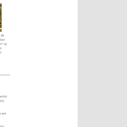
 40
 den
“ ist
n
t
rrist
zz,
a am
vor