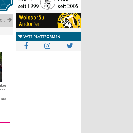
OR
PRIVATE PLATTFORMEN
rkte
 den
t am