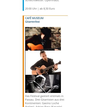
Schlechtwetter: Opernhaus.
20:00 Uhr | ab 8,50 Euro
CAFÉ MUSEUM
Gitarrenfest
Das Festival gastiert erstmals in
Passau. Drei Gitarristen aus drei
Kontinenten: Gavino Loche
(Italien), Adrian Raso (Kanada)