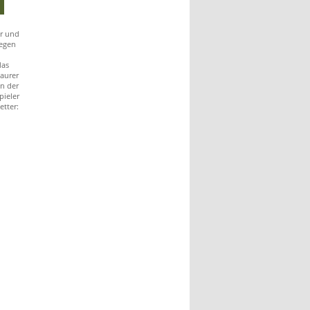
r und
gegen
das
aurer
in der
pieler
etter: