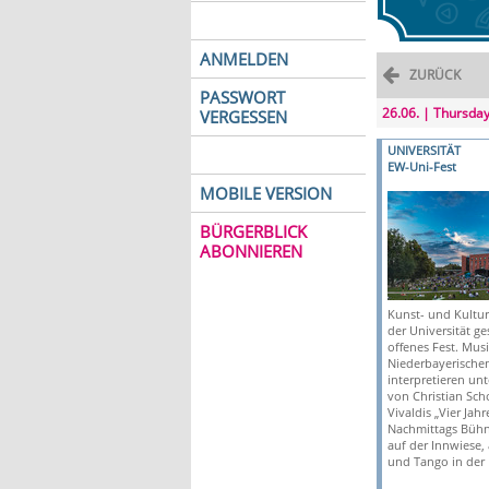
ANMELDEN
ZURÜCK
PASSWORT
26.06. | Thursda
VERGESSEN
UNIVERSITÄT
EW-Uni-Fest
MOBILE VERSION
BÜRGERBLICK
ABONNIEREN
Kunst- und Kultur
der Universität ge
offenes Fest. Musi
Niederbayerische
interpretieren unt
von Christian Sch
Vivaldis „Vier Jahr
Nachmittags Büh
auf der Innwiese,
und Tango in der 