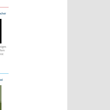
acher
siges
rfem
ist
ssl