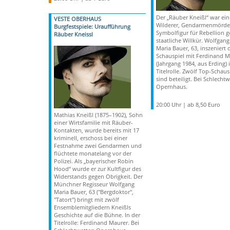
Der „Räuber Kneißl“ war ein
VESTE OBERHAUS
Wilderer, Gendarmenmörde
Burgfestspiele: Uraufführung
Symbolfigur für Rebellion 
Räuber Kneissl
staatliche Willkür. Wolfgang
Maria Bauer, 63, inszeniert 
Schauspiel mit Ferdinand M
(Jahrgang 1984, aus Erding) 
Titelrolle. Zwölf Top-Schaus
sind beteiligt. Bei Schlechtw
Opernhaus.
20:00 Uhr | ab 8,50 Euro
Mathias Kneißl (1875–1902), Sohn
einer Wirtsfamilie mit Räuber-
Kontakten, wurde bereits mit 17
kriminell, erschoss bei einer
Festnahme zwei Gendarmen und
flüchtete monatelang vor der
Polizei. Als „bayerischer Robin
Hood“ wurde er zur Kultfigur des
Widerstands gegen Obrigkeit. Der
Münchner Regisseur Wolfgang
Maria Bauer, 63 ("Bergdoktor",
"Tatort") bringt mit zwölf
Ensemblemitgliedern Kneißls
Geschichte auf die Bühne. In der
Titelrolle: Ferdinand Maurer. Bei