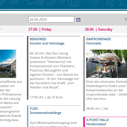
V
y
27.06. | Friday
28.06. | Saturday
BERGFRIED
INNPROMENADE
Konzert und Vernissage
Flohmarkt
Ab 20 Uhr: Das Duo Georg
Gratzer & Klemens Bittmann
präsentiert "Telemannia“ mit
Kompositionen von Telemann,
Piazzolla, McLaughlin und
eigenen Stücken - von Barock bis
Jazzfusion. 18 Uhr: Vernissage mit
schaffende aus
Einer der schönsten Flohmä
der Künstlerin Ute Krafft: „Von
stalten ein
Niederbayerns findet unter
Händen und Musik“.
ker der
Kastanienbäumen an der
n Philharmonie
Innpromenade statt – direk
17:30 Uhr | ab 15 Euro
er der Leitung
Ufer des Inns.
oll Werke wie
eszeiten“.
FUZO
08:00 Uhr | frei
nenprogramm
Sommernachtsklänge
 abends Klassik
Innsteg-Aula.
X-POINT-HALLE
Zum Mitternachtsshopping sind
Hindernislauf
alle Läden bis Mitternacht