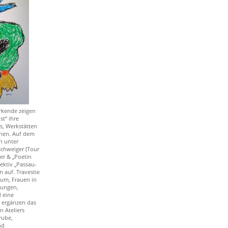
rkende zeigen
st“ ihre
rs, Werkstätten
nen. Auf dem
n unter
chweiger (Tour
er & „Poetin
ektiv „Passau-
 auf. Travestie
um, Frauen in
sungen,
 eine
 ergänzen das
 Ateliers
rube,
nd