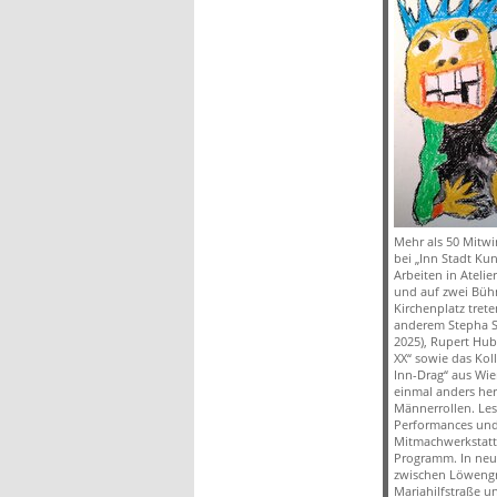
Mehr als 50 Mitwi
bei „Inn Stadt Kun
Arbeiten in Atelie
und auf zwei Büh
Kirchenplatz trete
anderem Stepha S
2025), Rupert Hub
XX“ sowie das Koll
Inn-Drag“ aus Wien
einmal anders her
Männerrollen. Le
Performances und
Mitmachwerkstatt
Programm. In neun
zwischen Löweng
Mariahilfstraße u