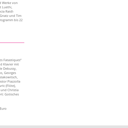
d Werke von
t Luethi,
cia Raidl-
a Gnatz und Tim
Programm bis 22
es Fatastiques“
d Klavier mit
e Debussy,
ns, Georges
stakowitsch,
stor Piazzolla
ric (Flöte),
) und Christia
Ort: Gotisches
 Euro