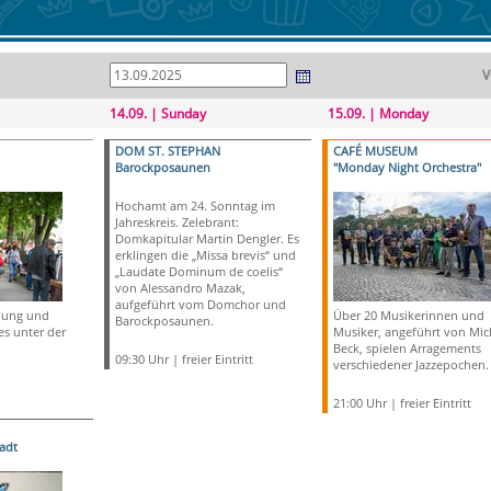
V
14.09. | Sunday
15.09. | Monday
DOM ST. STEPHAN
CAFÉ MUSEUM
Barockposaunen
"Monday Night Orchestra"
Hochamt am 24. Sonntag im
Jahreskreis. Zelebrant:
Domkapitular Martin Dengler. Es
erklingen die „Missa brevis“ und
„Laudate Dominum de coelis“
von Alessandro Mazak,
aufgeführt vom Domchor und
idung und
Über 20 Musikerinnen und
Barockposaunen.
es unter der
Musiker, angeführt von Mic
Beck, spielen Arragements
09:30 Uhr | freier Eintritt
verschiedener Jazzepochen.
21:00 Uhr | freier Eintritt
adt