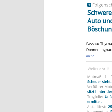
Folgensc
Schwerer
Auto und
Böschun
Passau/ Thyrna
Donnerstagnach
mehr
Weitere Artik
Mutmaßliche F
Scheuer steht 
Verführer Mobi
sitzt hinter d
Tragödie:
Unfa
ermittelt
Alstadtfest:
25
Kommentar:
G