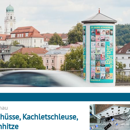
hau
chüsse, Kachletschleuse,
nhitze