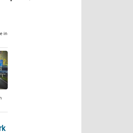
e in
n
rk