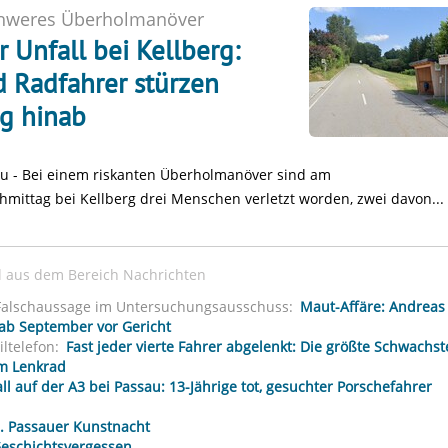
hweres Überholmanöver
 Unfall bei Kellberg:
 Radfahrer stürzen
g hinab
u - Bei einem riskanten Überholmanöver sind am
mittag bei Kellberg drei Menschen verletzt worden, zwei davon...
el aus dem Bereich Nachrichten
alschaussage im Untersuchungsausschuss:
Maut-Affäre: Andreas
ab September vor Gericht
ltelefon:
Fast jeder vierte Fahrer abgelenkt: Die größte Schwachst
em Lenkrad
ll auf der A3 bei Passau: 13-Jährige tot, gesuchter Porschefahrer
. Passauer Kunstnacht
eschichtsvergessen