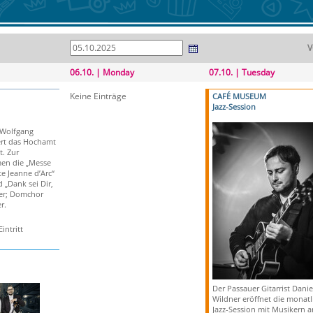
V
06.10. | Monday
07.10. | Tuesday
Keine Einträge
CAFÉ MUSEUM
Jazz-Session
 Wolfgang
ert das Hochamt
. Zur
en die „Messe
e Jeanne d’Arc“
 „Dank sei Dir,
ger; Domchor
r.
intritt
Der Passauer Gitarrist Danie
Wildner eröffnet die monatl
Jazz-Session mit Musikern a