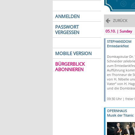
ANMELDEN
ZURÜCK
PASSWORT
05.10. | Sunday
VERGESSEN
STEPHANSDOM
Erntedankfest
MOBILE VERSION
Domkapitular Dr.
Schneider zelebri
BÜRGERBLICK
zum Erntedankfest
ABONNIEREN
Aufführung komm
en l’honneur de St
von H. Nibelle und
Vater“ von H. Ha
und die Dombläse
09:30 Uhr | freier E
OPERNHAUS
Musik der Titanic