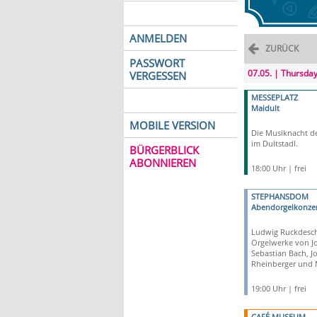
ANMELDEN
ZURÜCK
PASSWORT
07.05. | Thursda
VERGESSEN
MESSEPLATZ
Maidult
MOBILE VERSION
Die Musiknacht d
im Dultstadl.
BÜRGERBLICK
ABONNIEREN
18:00 Uhr | frei
STEPHANSDOM
Abendorgelkonzer
Ludwig Ruckdesche
Orgelwerke von J
Sebastian Bach, Jo
Rheinberger und 
19:00 Uhr | frei
CAFÉ MUSEUM