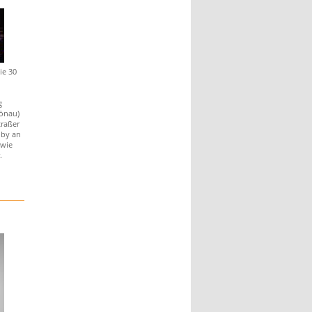
ie 30
g
önau)
raßer
Oby an
wie
.