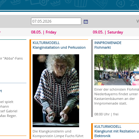
V
y
08.05. | Friday
09.05. | Saturday
KULTURMODELL
INNPROMENADE
Klanginstallation und Perkussion
Flohmarkt
er "Abba"-Fans
Einer der schönsten Flohmä
t
Niederbayerns findet unter
Kastanienbäumen an der
l spielt
Innpromenade statt.
ohann
sef Gabriel
08:00 Uhr | frei
Max Reger.
KULTURMODELL
Die Klangkünstlerin und
Klangkunst mit Rezitation 
Komponistin Limpe Fuchs führt
Elektronik