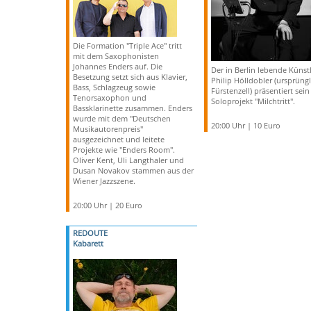
Die Formation "Triple Ace" tritt
mit dem Saxophonisten
Johannes Enders auf. Die
Der in Berlin lebende Künst
Besetzung setzt sich aus Klavier,
Philip Hölldobler (ursprüngl
Bass, Schlagzeug sowie
Fürstenzell) präsentiert sein
Tenorsaxophon und
Soloprojekt "Milchtritt".
Bassklarinette zusammen. Enders
wurde mit dem "Deutschen
20:00 Uhr | 10 Euro
Musikautorenpreis"
ausgezeichnet und leitete
Projekte wie "Enders Room".
Oliver Kent, Uli Langthaler und
Dusan Novakov stammen aus der
Wiener Jazzszene.
20:00 Uhr | 20 Euro
REDOUTE
Kabarett