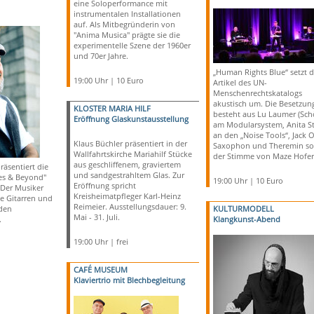
eine Soloperformance mit
instrumentalen Installationen
auf. Als Mitbegründerin von
"Anima Musica" prägte sie die
experimentelle Szene der 1960er
und 70er Jahre.
„Human Rights Blue“ setzt d
19:00 Uhr | 10 Euro
Artikel des UN-
Menschenrechtskatalogs
akustisch um. Die Besetzun
KLOSTER MARIA HILF
besteht aus Lu Laumer (Sch
Eröffnung Glaskunstausstellung
am Modularsystem, Anita St
an den „Noise Tools“, Jack 
Klaus Büchler präsentiert in der
Saxophon und Theremin so
Wallfahrtskirche Mariahilf Stücke
der Stimme von Maze Hofer
aus geschliffenem, graviertem
äsentiert die
und sandgestrahltem Glas. Zur
es & Beyond"
19:00 Uhr | 10 Euro
Eröffnung spricht
Der Musiker
Kreisheimatpfleger Karl-Heinz
ne Gitarren und
Reimeier. Ausstellungsdauer: 9.
nden
KULTURMODELL
Mai - 31. Juli.
.
Klangkunst-Abend
19:00 Uhr | frei
CAFÉ MUSEUM
Klaviertrio mit Blechbegleitung