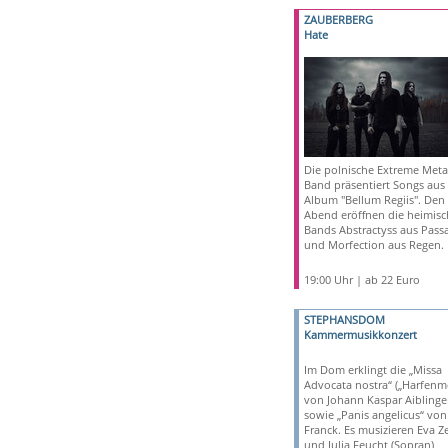
ZAUBERBERG
Hate
Die polnische Extreme Meta
Band präsentiert Songs aus
Album "Bellum Regiis". Den
Abend eröffnen die heimis
Bands Abstractyss aus Pass
und Morfection aus Regen.
19:00 Uhr | ab 22 Euro
STEPHANSDOM
Kammermusikkonzert
Im Dom erklingt die „Missa
Advocata nostra“ („Harfenm
von Johann Kaspar Aiblinge
sowie „Panis angelicus“ von
Franck. Es musizieren Eva Ze
und Julia Feucht (Sopran),