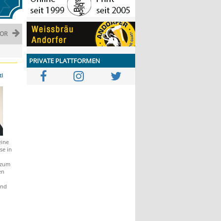
OR
PRIVATE PLATTFORMEN
tl
eine
se in
 zum
en
und