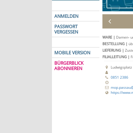
ANMELDEN
PASSWORT
VERGESSEN
WARE
|
Damen- un
BESTELLUNG
|
üb
LIEFERUNG
|
Zuste
MOBILE VERSION
FILIALLEITUNG
|
Fr
BÜRGERBLICK
Ludwigsplatz
ABONNIEREN
0851 2386
mop.passau@t
https://www.